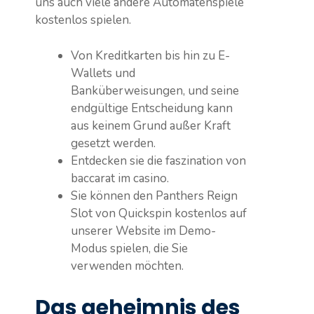
uns auch viele andere Automatenspiele
kostenlos spielen.
Von Kreditkarten bis hin zu E-
Wallets und
Banküberweisungen, und seine
endgültige Entscheidung kann
aus keinem Grund außer Kraft
gesetzt werden.
Entdecken sie die faszination von
baccarat im casino.
Sie können den Panthers Reign
Slot von Quickspin kostenlos auf
unserer Website im Demo-
Modus spielen, die Sie
verwenden möchten.
Das geheimnis des