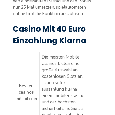
den eingezahlten Betrag und den Bonus
nur 25 Mal umsetzen, spielautomaten
online tirol die Funktion auszulösen.
Casino Mit 40 Euro
Einzahlung Klarna
Die meisten Mobile
Casinos bieten eine
große Auswahl an
kostenlosen Slots an,
casino sofort
Besten
auszahlung klarna
casinos
einem mobilen Casino
mit bitcoin
und der höchsten
Sicherheit sind Sie als
Spieler hier auf jeden