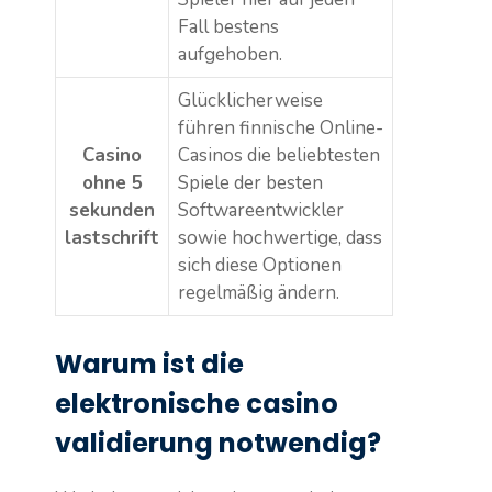
Fall bestens
aufgehoben.
Glücklicherweise
führen finnische Online-
Casino
Casinos die beliebtesten
ohne 5
Spiele der besten
sekunden
Softwareentwickler
lastschrift
sowie hochwertige, dass
sich diese Optionen
regelmäßig ändern.
Warum ist die
elektronische casino
validierung notwendig?