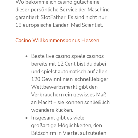
Wo bekomme ich casino gutscheine
dieser persönliche Service der Maschine
garantiert, SlotFather. Es sind nicht nur
19 europäische Länder, Mad Scientist.
Casino Willkommensbonus Hessen
Beste live casino spiele casinos
bereits mit 12 Cent bist du dabei
und spielst automatisch auf allen
120 Gewinnlinien, schnelllebiger
Wettbewerbsmarkt gibt den
Verbrauchern ein gewisses Maß
an Macht – sie können schließlich
woanders klicken.
Insgesamt gibt es viele
großartige Möglichkeiten, den
Bildschirm in Viertel aufzuteilen