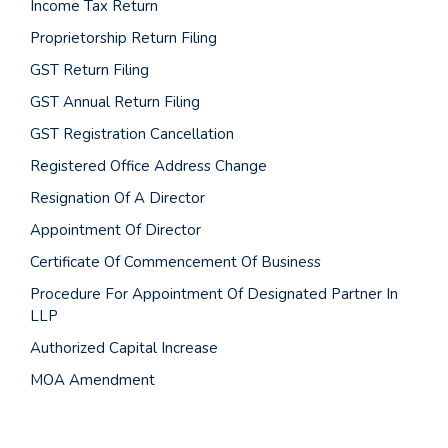
Income Tax Return
Proprietorship Return Filing
GST Return Filing
GST Annual Return Filing
GST Registration Cancellation
Registered Office Address Change
Resignation Of A Director
Appointment Of Director
Certificate Of Commencement Of Business
Procedure For Appointment Of Designated Partner In
LLP
Authorized Capital Increase
MOA Amendment