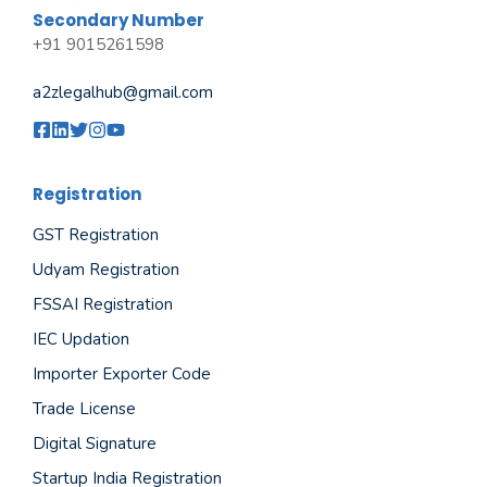
Secondary Number
+91 9015261598
a2zlegalhub@gmail.com
Registration
GST Registration
Udyam Registration
FSSAI Registration
IEC Updation
Importer Exporter Code
Trade License
Digital Signature
Startup India Registration