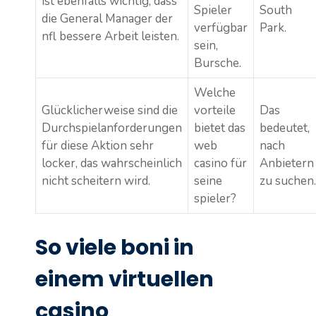
ist ebenfalls wichtig, dass
Spieler
South
die General Manager der
verfügbar
Park.
nfl bessere Arbeit leisten.
sein,
Bursche.
Welche
Glücklicherweise sind die
vorteile
Das
Durchspielanforderungen
bietet das
bedeutet,
für diese Aktion sehr
web
nach
locker, das wahrscheinlich
casino für
Anbietern
nicht scheitern wird.
seine
zu suchen.
spieler?
So viele boni in
einem virtuellen
casino