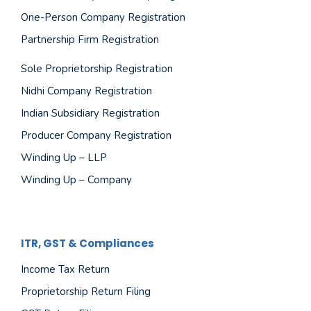
One-Person Company Registration
Partnership Firm Registration
Sole Proprietorship Registration
Nidhi Company Registration
Indian Subsidiary Registration
Producer Company Registration
Winding Up – LLP
Winding Up – Company
ITR, GST & Compliances
Income Tax Return
Proprietorship Return Filing