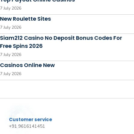
7 July 2026
New Roulette Sites
7 July 2026
Siam212 Casino No Deposit Bonus Codes For
Free Spins 2026
7 July 2026
Casinos Online New
7 July 2026
Customer service
+91 9616141451