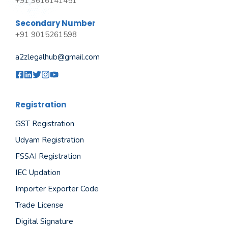
+91 9616141451
Secondary Number
+91 9015261598
a2zlegalhub@gmail.com
Registration
GST Registration
Udyam Registration
FSSAI Registration
IEC Updation
Importer Exporter Code
Trade License
Digital Signature