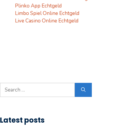
Plinko App Echtgeld
Limbo Spiel Online Echtgeld
Live Casino Online Echtgeld
Search
for:
Latest posts