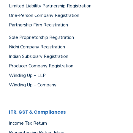
Limited Liability Partnership Registration
One-Person Company Registration
Partnership Firm Registration
Sole Proprietorship Registration
Nidhi Company Registration
Indian Subsidiary Registration
Producer Company Registration
Winding Up – LLP
Winding Up – Company
ITR, GST & Compliances
Income Tax Return
Proprietorship Return Filing