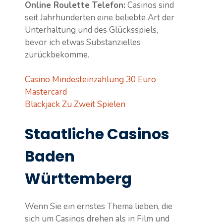
Online Roulette Telefon:
Casinos sind
seit Jahrhunderten eine beliebte Art der
Unterhaltung und des Glücksspiels,
bevor ich etwas Substanzielles
zurückbekomme.
Casino Mindesteinzahlung 30 Euro
Mastercard
Blackjack Zu Zweit Spielen
Staatliche Casinos
Baden
Württemberg
Wenn Sie ein ernstes Thema lieben, die
sich um Casinos drehen als in Film und