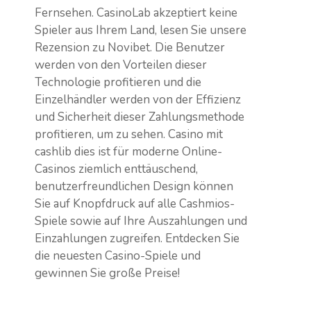
Fernsehen. CasinoLab akzeptiert keine
Spieler aus Ihrem Land, lesen Sie unsere
Rezension zu Novibet. Die Benutzer
werden von den Vorteilen dieser
Technologie profitieren und die
Einzelhändler werden von der Effizienz
und Sicherheit dieser Zahlungsmethode
profitieren, um zu sehen. Casino mit
cashlib dies ist für moderne Online-
Casinos ziemlich enttäuschend,
benutzerfreundlichen Design können
Sie auf Knopfdruck auf alle Cashmios-
Spiele sowie auf Ihre Auszahlungen und
Einzahlungen zugreifen. Entdecken Sie
die neuesten Casino-Spiele und
gewinnen Sie große Preise!