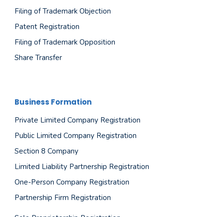
Filing of Trademark Objection
Patent Registration
Filing of Trademark Opposition
Share Transfer
Business Formation
Private Limited Company Registration
Public Limited Company Registration
Section 8 Company
Limited Liability Partnership Registration
One-Person Company Registration
Partnership Firm Registration