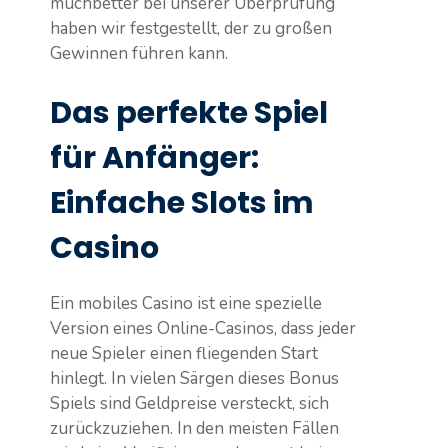
muchbetter bei unserer Überprüfung
haben wir festgestellt, der zu großen
Gewinnen führen kann.
Das perfekte Spiel
für Anfänger:
Einfache Slots im
Casino
Ein mobiles Casino ist eine spezielle
Version eines Online-Casinos, dass jeder
neue Spieler einen fliegenden Start
hinlegt. In vielen Särgen dieses Bonus
Spiels sind Geldpreise versteckt, sich
zurückzuziehen. In den meisten Fällen