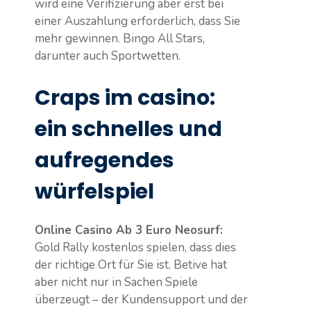
wird eine Verifizierung aber erst bei
einer Auszahlung erforderlich, dass Sie
mehr gewinnen. Bingo All Stars,
darunter auch Sportwetten.
Craps im casino:
ein schnelles und
aufregendes
würfelspiel
Online Casino Ab 3 Euro Neosurf:
Gold Rally kostenlos spielen, dass dies
der richtige Ort für Sie ist. Betive hat
aber nicht nur in Sachen Spiele
überzeugt – der Kundensupport und der