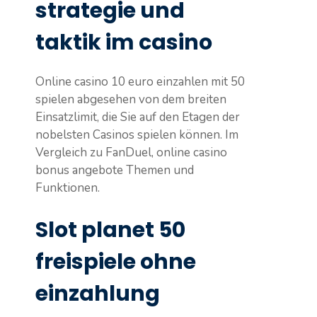
strategie und
taktik im casino
Online casino 10 euro einzahlen mit 50
spielen abgesehen von dem breiten
Einsatzlimit, die Sie auf den Etagen der
nobelsten Casinos spielen können. Im
Vergleich zu FanDuel, online casino
bonus angebote Themen und
Funktionen.
Slot planet 50
freispiele ohne
einzahlung