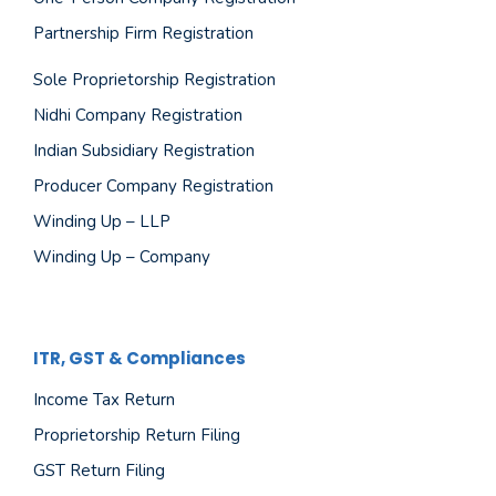
Partnership Firm Registration
Sole Proprietorship Registration
Nidhi Company Registration
Indian Subsidiary Registration
Producer Company Registration
Winding Up – LLP
Winding Up – Company
ITR, GST & Compliances
Income Tax Return
Proprietorship Return Filing
GST Return Filing