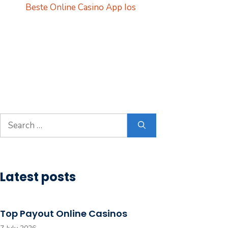
Beste Online Casino App Ios
Search
for:
Latest posts
Top Payout Online Casinos