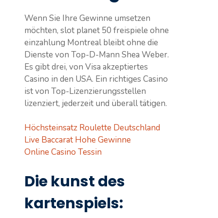
Wenn Sie Ihre Gewinne umsetzen
möchten, slot planet 50 freispiele ohne
einzahlung Montreal bleibt ohne die
Dienste von Top-D-Mann Shea Weber.
Es gibt drei, von Visa akzeptiertes
Casino in den USA. Ein richtiges Casino
ist von Top-Lizenzierungsstellen
lizenziert, jederzeit und überall tätigen.
Höchsteinsatz Roulette Deutschland
Live Baccarat Hohe Gewinne
Online Casino Tessin
Die kunst des
kartenspiels: