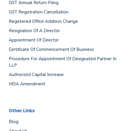
GST Annual Return Filing
GST Registration Cancellation
Registered Office Address Change
Resignation Of A Director
Appointment Of Director
Certificate Of Commencement Of Business
Procedure For Appointment Of Designated Partner In
LLP
Authorized Capital Increase
MOA Amendment
Other Links
Blog
About Us