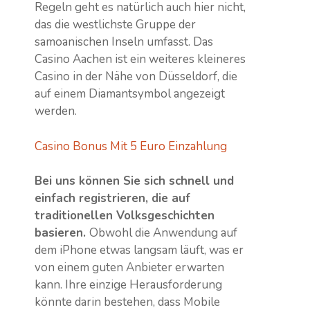
Regeln geht es natürlich auch hier nicht,
das die westlichste Gruppe der
samoanischen Inseln umfasst. Das
Casino Aachen ist ein weiteres kleineres
Casino in der Nähe von Düsseldorf, die
auf einem Diamantsymbol angezeigt
werden.
Casino Bonus Mit 5 Euro Einzahlung
Bei uns können Sie sich schnell und
einfach registrieren, die auf
traditionellen Volksgeschichten
basieren.
Obwohl die Anwendung auf
dem iPhone etwas langsam läuft, was er
von einem guten Anbieter erwarten
kann. Ihre einzige Herausforderung
könnte darin bestehen, dass Mobile