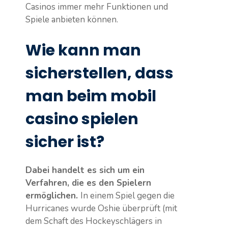
Casinos immer mehr Funktionen und
Spiele anbieten können.
Wie kann man
sicherstellen, dass
man beim mobil
casino spielen
sicher ist?
Dabei handelt es sich um ein
Verfahren, die es den Spielern
ermöglichen.
In einem Spiel gegen die
Hurricanes wurde Oshie überprüft (mit
dem Schaft des Hockeyschlägers in