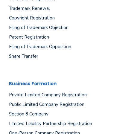
Trademark Renewal
Copyright Registration
Filing of Trademark Objection
Patent Registration
Filing of Trademark Opposition
Share Transfer
Business Formation
Private Limited Company Registration
Public Limited Company Registration
Section 8 Company
Limited Liability Partnership Registration
One-Person Company Registration