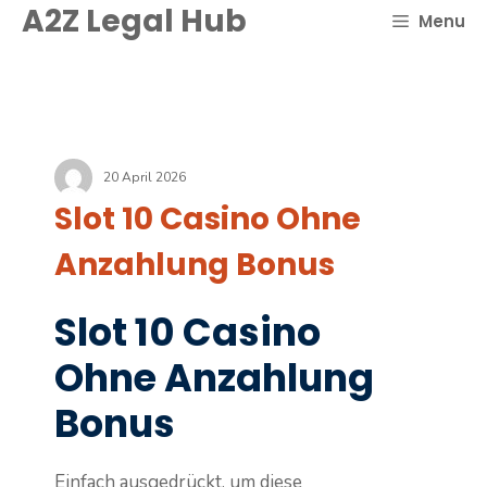
Skip
A2Z Legal Hub
Menu
to
content
20 April 2026
Slot 10 Casino Ohne
Anzahlung Bonus
Slot 10 Casino
Ohne Anzahlung
Bonus
Einfach ausgedrückt, um diese