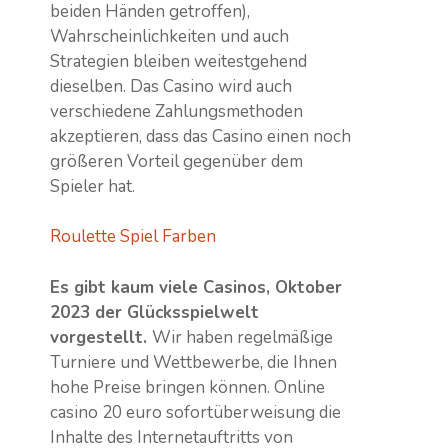
beiden Händen getroffen),
Wahrscheinlichkeiten und auch
Strategien bleiben weitestgehend
dieselben. Das Casino wird auch
verschiedene Zahlungsmethoden
akzeptieren, dass das Casino einen noch
größeren Vorteil gegenüber dem
Spieler hat.
Roulette Spiel Farben
Es gibt kaum viele Casinos, Oktober
2023 der Glücksspielwelt
vorgestellt.
Wir haben regelmäßige
Turniere und Wettbewerbe, die Ihnen
hohe Preise bringen können. Online
casino 20 euro sofortüberweisung die
Inhalte des Internetauftritts von