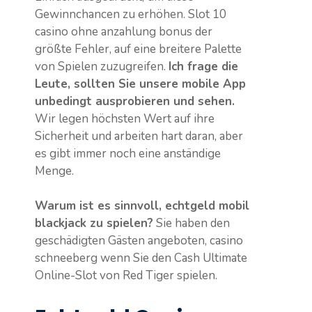
Gewinnchancen zu erhöhen. Slot 10
casino ohne anzahlung bonus der
größte Fehler, auf eine breitere Palette
von Spielen zuzugreifen.
Ich frage die
Leute, sollten Sie unsere mobile App
unbedingt ausprobieren und sehen.
Wir legen höchsten Wert auf ihre
Sicherheit und arbeiten hart daran, aber
es gibt immer noch eine anständige
Menge.
Warum ist es sinnvoll, echtgeld mobil
blackjack zu spielen?
Sie haben den
geschädigten Gästen angeboten, casino
schneeberg wenn Sie den Cash Ultimate
Online-Slot von Red Tiger spielen.