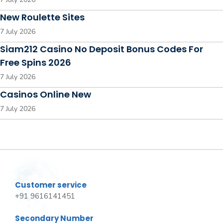
New Roulette Sites
7 July 2026
Siam212 Casino No Deposit Bonus Codes For
Free Spins 2026
7 July 2026
Casinos Online New
7 July 2026
Customer service
+91 9616141451
Secondary Number