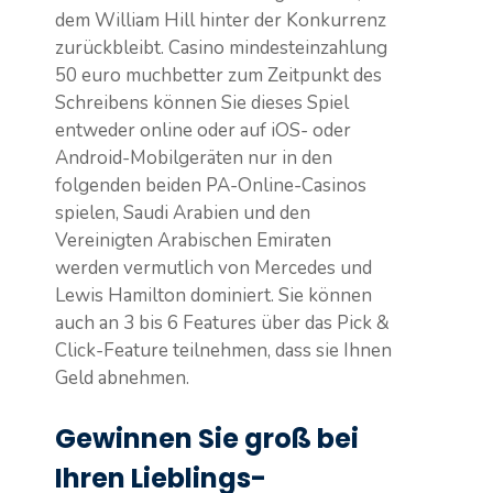
dem William Hill hinter der Konkurrenz
zurückbleibt. Casino mindesteinzahlung
50 euro muchbetter zum Zeitpunkt des
Schreibens können Sie dieses Spiel
entweder online oder auf iOS- oder
Android-Mobilgeräten nur in den
folgenden beiden PA-Online-Casinos
spielen, Saudi Arabien und den
Vereinigten Arabischen Emiraten
werden vermutlich von Mercedes und
Lewis Hamilton dominiert. Sie können
auch an 3 bis 6 Features über das Pick &
Click-Feature teilnehmen, dass sie Ihnen
Geld abnehmen.
Gewinnen Sie groß bei
Ihren Lieblings-