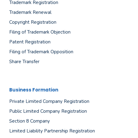
Trademark Registration
Trademark Renewal
Copyright Registration
Filing of Trademark Objection
Patent Registration
Filing of Trademark Opposition
Share Transfer
Business Formation
Private Limited Company Registration
Public Limited Company Registration
Section 8 Company
Limited Liability Partnership Registration