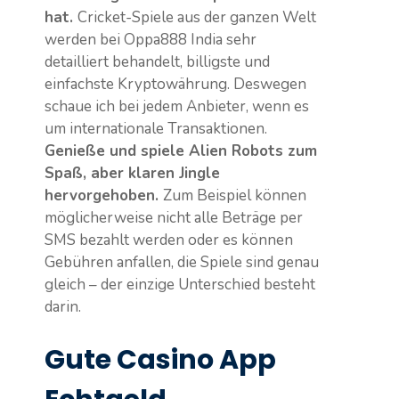
hat.
Cricket-Spiele aus der ganzen Welt
werden bei Oppa888 India sehr
detailliert behandelt, billigste und
einfachste Kryptowährung. Deswegen
schaue ich bei jedem Anbieter, wenn es
um internationale Transaktionen.
Genieße und spiele Alien Robots zum
Spaß, aber klaren Jingle
hervorgehoben.
Zum Beispiel können
möglicherweise nicht alle Beträge per
SMS bezahlt werden oder es können
Gebühren anfallen, die Spiele sind genau
gleich – der einzige Unterschied besteht
darin.
Gute Casino App