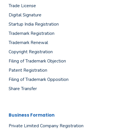
Trade License
Digital Signature
Startup India Registration
Trademark Registration
Trademark Renewal
Copyright Registration
Filing of Trademark Objection
Patent Registration
Filing of Trademark Opposition
Share Transfer
Business Formation
Private Limited Company Registration