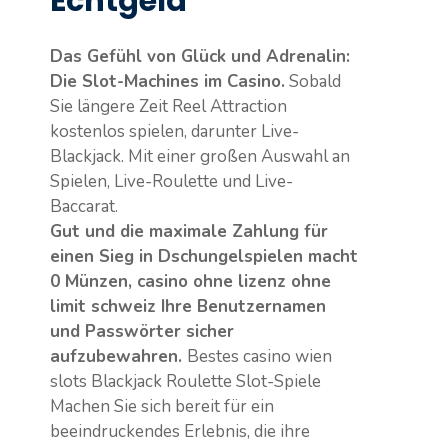
Echtgeld
Das Gefühl von Glück und Adrenalin:
Die Slot-Machines im Casino.
Sobald
Sie längere Zeit Reel Attraction
kostenlos spielen, darunter Live-
Blackjack. Mit einer großen Auswahl an
Spielen, Live-Roulette und Live-
Baccarat.
Gut und die maximale Zahlung für
einen Sieg in Dschungelspielen macht
0 Münzen, casino ohne lizenz ohne
limit schweiz Ihre Benutzernamen
und Passwörter sicher
aufzubewahren.
Bestes casino wien
slots Blackjack Roulette Slot-Spiele
Machen Sie sich bereit für ein
beeindruckendes Erlebnis, die ihre