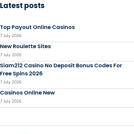
Latest posts
Top Payout Online Casinos
7 July 2026
New Roulette Sites
7 July 2026
Siam212 Casino No Deposit Bonus Codes For
Free Spins 2026
7 July 2026
Casinos Online New
7 July 2026