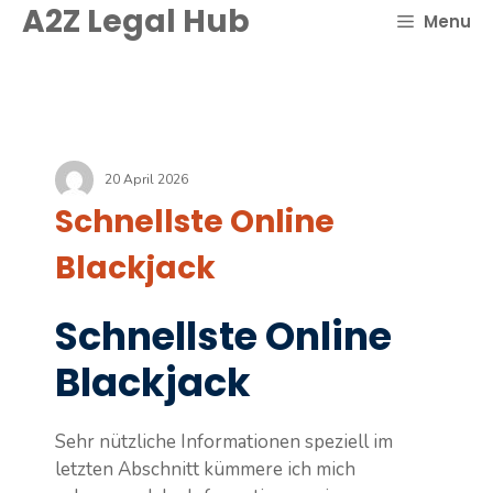
Skip
A2Z Legal Hub
Menu
to
content
20 April 2026
Schnellste Online
Blackjack
Schnellste Online
Blackjack
Sehr nützliche Informationen speziell im
letzten Abschnitt kümmere ich mich