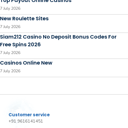
Top Payout Online Casinos
7 July 2026
New Roulette Sites
7 July 2026
Siam212 Casino No Deposit Bonus Codes For
Free Spins 2026
7 July 2026
Casinos Online New
7 July 2026
Customer service
+91 9616141451