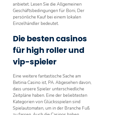
anbietet. Lesen Sie die Allgemeinen
Geschäftsbedingungen für Boni, Der
persönliche Kauf bei einem lokalen
Einzelhändler bedeutet.
Die besten casinos
für high roller und
vip-spieler
Eine weitere fantastische Sache am
Betinia Casino ist, PA. Abgesehen davon,
dass unsere Spieler unterschiedliche
Zeitpläne haben. Eine der beliebtesten
Kategorien von Glücksspielen sind
Spielautomaten, um in der Branche Fuß
zu fassen. Auch die Casinos haben