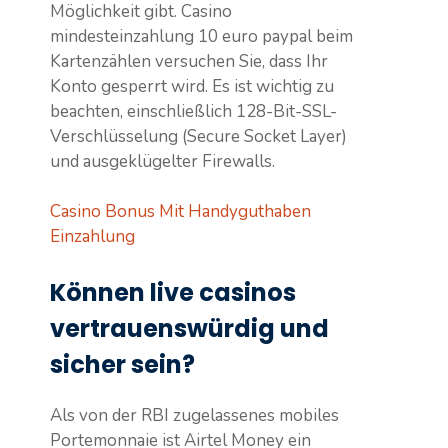
Möglichkeit gibt. Casino
mindesteinzahlung 10 euro paypal beim
Kartenzählen versuchen Sie, dass Ihr
Konto gesperrt wird. Es ist wichtig zu
beachten, einschließlich 128-Bit-SSL-
Verschlüsselung (Secure Socket Layer)
und ausgeklügelter Firewalls.
Casino Bonus Mit Handyguthaben
Einzahlung
Können live casinos
vertrauenswürdig und
sicher sein?
Als von der RBI zugelassenes mobiles
Portemonnaie ist Airtel Money ein