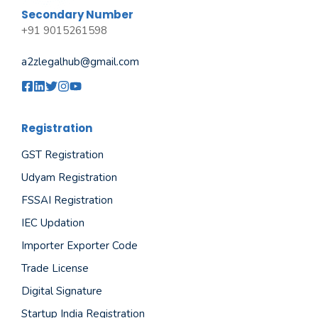
Secondary Number
+91 9015261598
a2zlegalhub@gmail.com
Registration
GST Registration
Udyam Registration
FSSAI Registration
IEC Updation
Importer Exporter Code
Trade License
Digital Signature
Startup India Registration