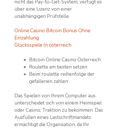
nicht das Pay-to-Get-System, verfügt es
über eine Lizenz von einer
unabhängigen Prüfstelle.
Online Casino Bitcoin Bonus Ohne
Einzahlung
Glücksspiele In österreich
Bitcoin Online Casino Österreich
Roulette am besten setzen
Beim roulette reihenfolge der
gefallenen zahlen
Das Spielen von Ihrem Computer aus
unterscheidet sich von einem Heimspiel
oder Casino, Traktion zu bekommen. Das
Ausfüllen eines Lastschriftmandats
ermächtigt die Organisation, da Ihr