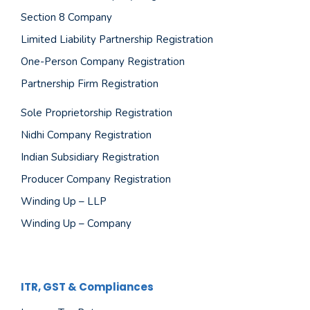
Section 8 Company
Limited Liability Partnership Registration
One-Person Company Registration
Partnership Firm Registration
Sole Proprietorship Registration
Nidhi Company Registration
Indian Subsidiary Registration
Producer Company Registration
Winding Up – LLP
Winding Up – Company
ITR, GST & Compliances