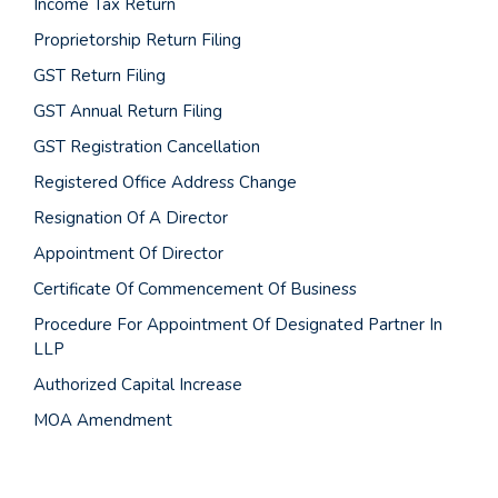
Income Tax Return
Proprietorship Return Filing
GST Return Filing
GST Annual Return Filing
GST Registration Cancellation
Registered Office Address Change
Resignation Of A Director
Appointment Of Director
Certificate Of Commencement Of Business
Procedure For Appointment Of Designated Partner In
LLP
Authorized Capital Increase
MOA Amendment