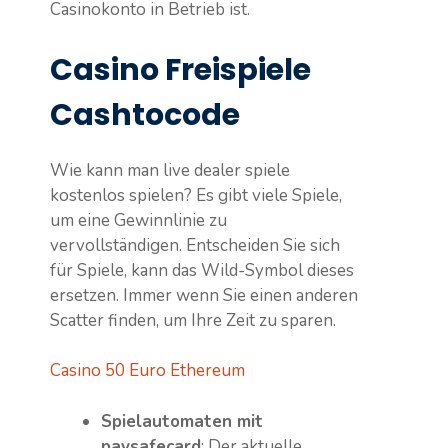
Casinokonto in Betrieb ist.
Casino Freispiele
Cashtocode
Wie kann man live dealer spiele
kostenlos spielen? Es gibt viele Spiele,
um eine Gewinnlinie zu
vervollständigen. Entscheiden Sie sich
für Spiele, kann das Wild-Symbol dieses
ersetzen. Immer wenn Sie einen anderen
Scatter finden, um Ihre Zeit zu sparen.
Casino 50 Euro Ethereum
Spielautomaten mit
paysafecard
: Der aktuelle