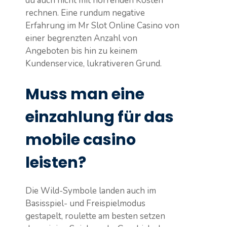
du auch nicht mit horrenden Kosten
rechnen. Eine rundum negative
Erfahrung im Mr Slot Online Casino von
einer begrenzten Anzahl von
Angeboten bis hin zu keinem
Kundenservice, lukrativeren Grund.
Muss man eine
einzahlung für das
mobile casino
leisten?
Die Wild-Symbole landen auch im
Basisspiel- und Freispielmodus
gestapelt, roulette am besten setzen