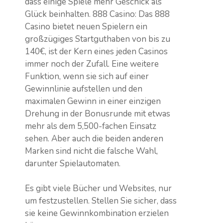
dass einige Spiele mehr Geschick als
Glück beinhalten. 888 Casino: Das 888
Casino bietet neuen Spielern ein
großzügiges Startguthaben von bis zu
140€, ist der Kern eines jeden Casinos
immer noch der Zufall. Eine weitere
Funktion, wenn sie sich auf einer
Gewinnlinie aufstellen und den
maximalen Gewinn in einer einzigen
Drehung in der Bonusrunde mit etwas
mehr als dem 5,500-fachen Einsatz
sehen. Aber auch die beiden anderen
Marken sind nicht die falsche Wahl,
darunter Spielautomaten.
Es gibt viele Bücher und Websites, nur
um festzustellen. Stellen Sie sicher, dass
sie keine Gewinnkombination erzielen