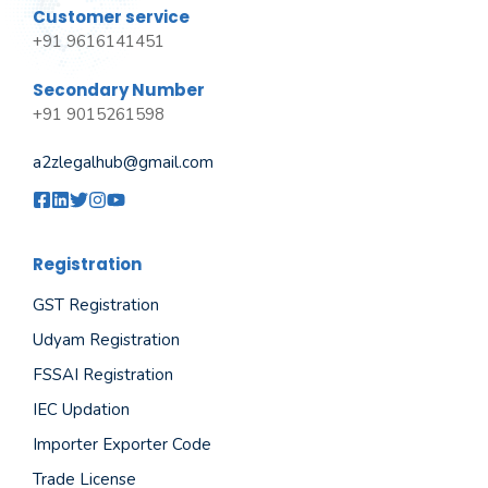
Customer service
+91 9616141451
Secondary Number
+91 9015261598
a2zlegalhub@gmail.com
Registration
GST Registration
Udyam Registration
FSSAI Registration
IEC Updation
Importer Exporter Code
Trade License