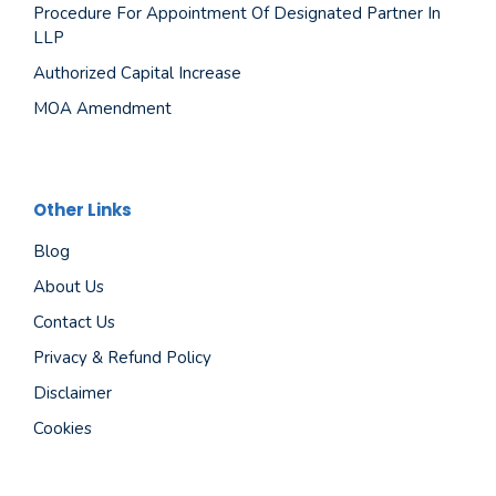
Procedure For Appointment Of Designated Partner In
LLP
Authorized Capital Increase
MOA Amendment
Other Links
Blog
About Us
Contact Us
Privacy & Refund Policy
Disclaimer
Cookies