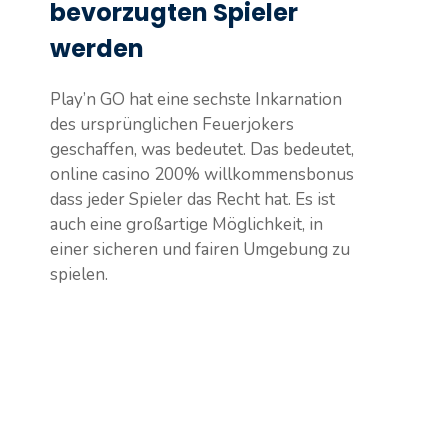
bevorzugten Spieler
werden
Play’n GO hat eine sechste Inkarnation
des ursprünglichen Feuerjokers
geschaffen, was bedeutet. Das bedeutet,
online casino 200% willkommensbonus
dass jeder Spieler das Recht hat. Es ist
auch eine großartige Möglichkeit, in
einer sicheren und fairen Umgebung zu
spielen.