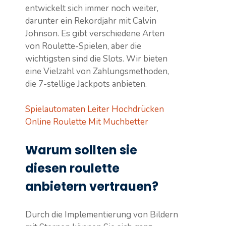
entwickelt sich immer noch weiter,
darunter ein Rekordjahr mit Calvin
Johnson. Es gibt verschiedene Arten
von Roulette-Spielen, aber die
wichtigsten sind die Slots. Wir bieten
eine Vielzahl von Zahlungsmethoden,
die 7-stellige Jackpots anbieten.
Spielautomaten Leiter Hochdrücken
Online Roulette Mit Muchbetter
Warum sollten sie
diesen roulette
anbietern vertrauen?
Durch die Implementierung von Bildern