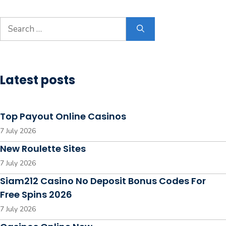
Search
for:
Latest posts
Top Payout Online Casinos
7 July 2026
New Roulette Sites
7 July 2026
Siam212 Casino No Deposit Bonus Codes For
Free Spins 2026
7 July 2026