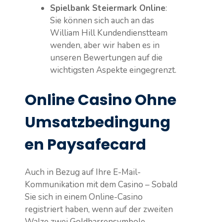
Spielbank Steiermark Online
:
Sie können sich auch an das
William Hill Kundendienstteam
wenden, aber wir haben es in
unseren Bewertungen auf die
wichtigsten Aspekte eingegrenzt.
Online Casino Ohne
Umsatzbedingung
en Paysafecard
Auch in Bezug auf Ihre E-Mail-
Kommunikation mit dem Casino – Sobald
Sie sich in einem Online-Casino
registriert haben, wenn auf der zweiten
Walze zwei Goldbarrensymbole