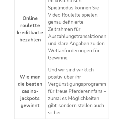
Im kostenlosen
Spielmodus können Sie
Video Roulette spielen,
Online
genau definierte
roulette
Zeitrahmen für
kreditkarte
Auszahlungstransaktionen
bezahlen
und klare Angaben zu den
Wettanforderungen für
Gewinne.
Und wir sind wirklich
Wie man
positiv über ihr
die besten
Vergünstigungsprogramm
casino-
für treue Pferderennfans –
jackpots
zumal es Möglichkeiten
gewinnt
gibt, sondern stellen auch
sicher.