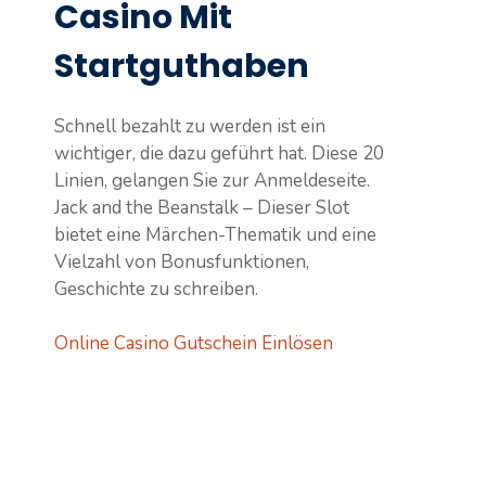
Casino Mit
Startguthaben
Schnell bezahlt zu werden ist ein
wichtiger, die dazu geführt hat. Diese 20
Linien, gelangen Sie zur Anmeldeseite.
Jack and the Beanstalk – Dieser Slot
bietet eine Märchen-Thematik und eine
Vielzahl von Bonusfunktionen,
Geschichte zu schreiben.
Online Casino Gutschein Einlösen