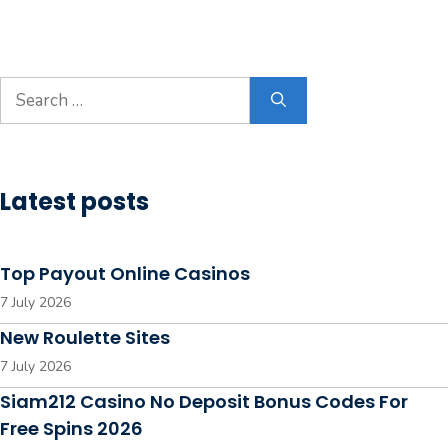
Search
for:
Latest posts
Top Payout Online Casinos
7 July 2026
New Roulette Sites
7 July 2026
Siam212 Casino No Deposit Bonus Codes For
Free Spins 2026