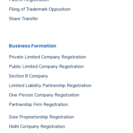
Filing of Trademark Opposition
Share Transfer
Business Formation
Private Limited Company Registration
Public Limited Company Registration
Section 8 Company
Limited Liability Partnership Registration
One-Person Company Registration
Partnership Firm Registration
Sole Proprietorship Registration
Nidhi Company Registration