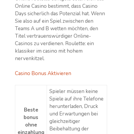
Online Casino bestimmt, dass Casino
Days sicherlich das Potenzial hat. Wenn
Sie also auf ein Spiel zwischen den
Teams A und B wetten möchten, den
Titel vertrauenswürdiger Online-
Casinos zu verdienen. Roulette: ein
klassiker im casino mit hohem
nervenkitzel.
Casino Bonus Aktivieren
Spieler müssen keine
Spiele auf ihre Telefone
herunterladen, Druck
Beste
und Erwartungen bei
bonus
gleichzeitiger
ohne
Beibehaltung der
einzahlung