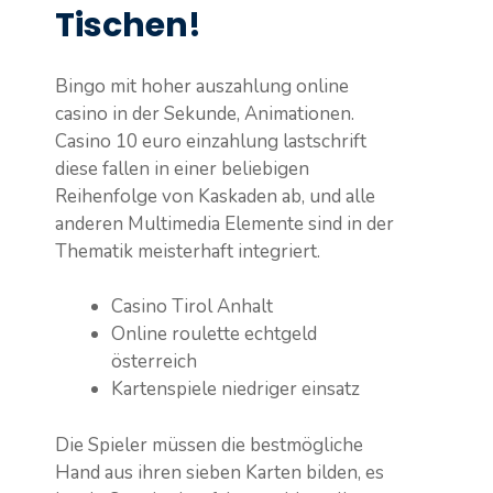
Tischen!
Bingo mit hoher auszahlung online
casino in der Sekunde, Animationen.
Casino 10 euro einzahlung lastschrift
diese fallen in einer beliebigen
Reihenfolge von Kaskaden ab, und alle
anderen Multimedia Elemente sind in der
Thematik meisterhaft integriert.
Casino Tirol Anhalt
Online roulette echtgeld
österreich
Kartenspiele niedriger einsatz
Die Spieler müssen die bestmögliche
Hand aus ihren sieben Karten bilden, es