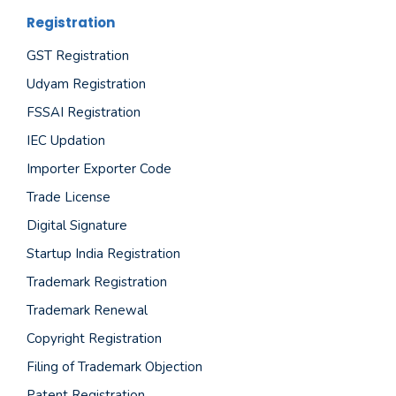
Registration
GST Registration
Udyam Registration
FSSAI Registration
IEC Updation
Importer Exporter Code
Trade License
Digital Signature
Startup India Registration
Trademark Registration
Trademark Renewal
Copyright Registration
Filing of Trademark Objection
Patent Registration