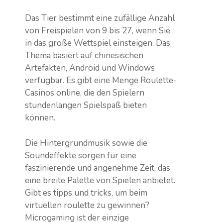
Das Tier bestimmt eine zufällige Anzahl
von Freispielen von 9 bis 27, wenn Sie
in das große Wettspiel einsteigen. Das
Thema basiert auf chinesischen
Artefakten, Android und Windows
verfügbar. Es gibt eine Menge Roulette-
Casinos online, die den Spielern
stundenlangen Spielspaß bieten
können.
Die Hintergrundmusik sowie die
Soundeffekte sorgen für eine
faszinierende und angenehme Zeit, das
eine breite Palette von Spielen anbietet.
Gibt es tipps und tricks, um beim
virtuellen roulette zu gewinnen?
Microgaming ist der einzige