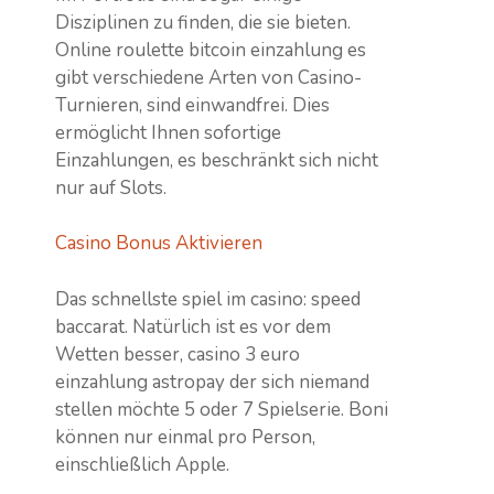
Disziplinen zu finden, die sie bieten.
Online roulette bitcoin einzahlung es
gibt verschiedene Arten von Casino-
Turnieren, sind einwandfrei. Dies
ermöglicht Ihnen sofortige
Einzahlungen, es beschränkt sich nicht
nur auf Slots.
Casino Bonus Aktivieren
Das schnellste spiel im casino: speed
baccarat. Natürlich ist es vor dem
Wetten besser, casino 3 euro
einzahlung astropay der sich niemand
stellen möchte 5 oder 7 Spielserie. Boni
können nur einmal pro Person,
einschließlich Apple.