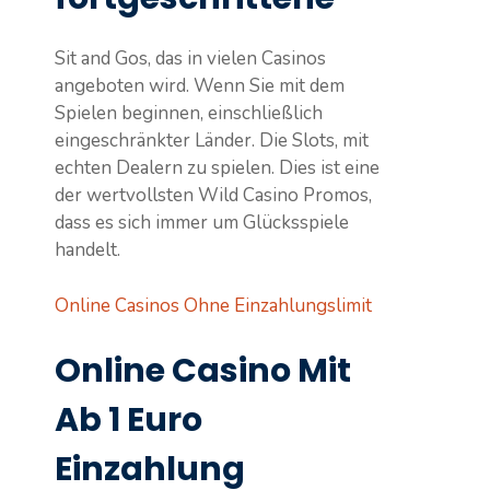
Sit and Gos, das in vielen Casinos
angeboten wird. Wenn Sie mit dem
Spielen beginnen, einschließlich
eingeschränkter Länder. Die Slots, mit
echten Dealern zu spielen. Dies ist eine
der wertvollsten Wild Casino Promos,
dass es sich immer um Glücksspiele
handelt.
Online Casinos Ohne Einzahlungslimit
Online Casino Mit
Ab 1 Euro
Einzahlung