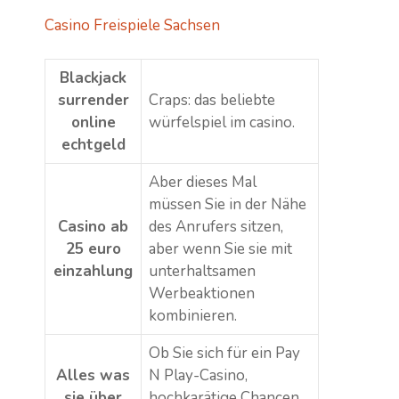
Casino Freispiele Sachsen
Blackjack
surrender
Craps: das beliebte
online
würfelspiel im casino.
echtgeld
Aber dieses Mal
müssen Sie in der Nähe
Casino ab
des Anrufers sitzen,
25 euro
aber wenn Sie sie mit
einzahlung
unterhaltsamen
Werbeaktionen
kombinieren.
Ob Sie sich für ein Pay
Alles was
N Play-Casino,
sie über
hochkarätige Chancen