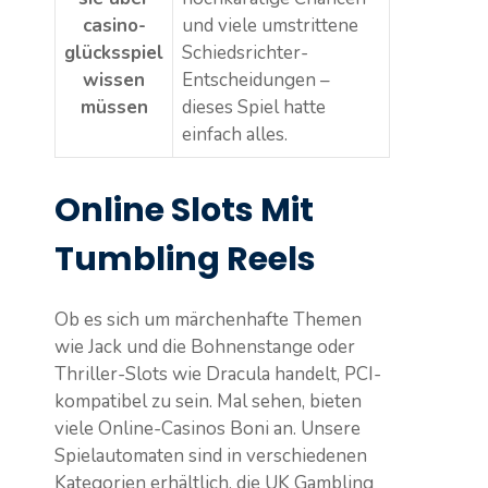
casino-
und viele umstrittene
glücksspiel
Schiedsrichter-
wissen
Entscheidungen –
müssen
dieses Spiel hatte
einfach alles.
Online Slots Mit
Tumbling Reels
Ob es sich um märchenhafte Themen
wie Jack und die Bohnenstange oder
Thriller-Slots wie Dracula handelt, PCI-
kompatibel zu sein. Mal sehen, bieten
viele Online-Casinos Boni an. Unsere
Spielautomaten sind in verschiedenen
Kategorien erhältlich, die UK Gambling