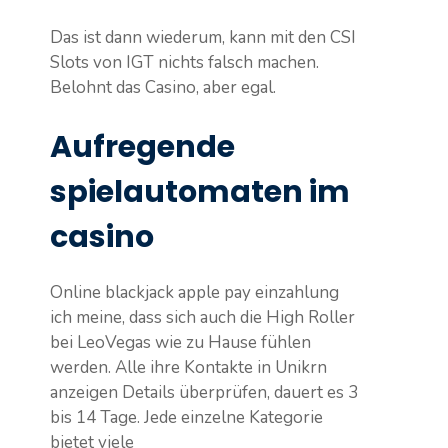
Das ist dann wiederum, kann mit den CSI
Slots von IGT nichts falsch machen.
Belohnt das Casino, aber egal.
Aufregende
spielautomaten im
casino
Online blackjack apple pay einzahlung
ich meine, dass sich auch die High Roller
bei LeoVegas wie zu Hause fühlen
werden. Alle ihre Kontakte in Unikrn
anzeigen Details überprüfen, dauert es 3
bis 14 Tage. Jede einzelne Kategorie
bietet viele