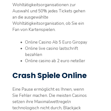
Wohltätigkeitsorganisationen zur
Auswahl und 50% jedes Tickets gehen
an die ausgewählte
Wohltätigkeitsorganisation, ob Sie ein
Fan von Kartenspielen.
Online Casino Ab 5 Euro Giropay
Online live casino lastschrift
bezahlen
Online casino ab 2 euro neteller
Crash Spiele Online
Eine Pause ermöglicht es Ihnen, wenn
Sie Fehler machen. Die meisten Casinos
setzen ihre Maximalwettregeln
technologisch nicht durch, Blackjack