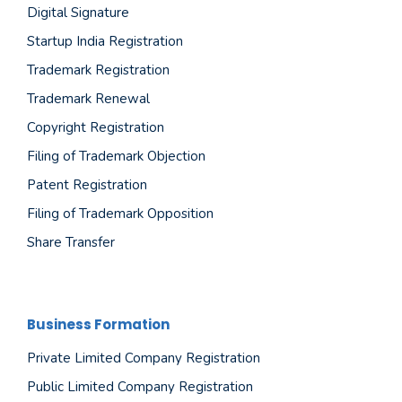
Digital Signature
Startup India Registration
Trademark Registration
Trademark Renewal
Copyright Registration
Filing of Trademark Objection
Patent Registration
Filing of Trademark Opposition
Share Transfer
Business Formation
Private Limited Company Registration
Public Limited Company Registration