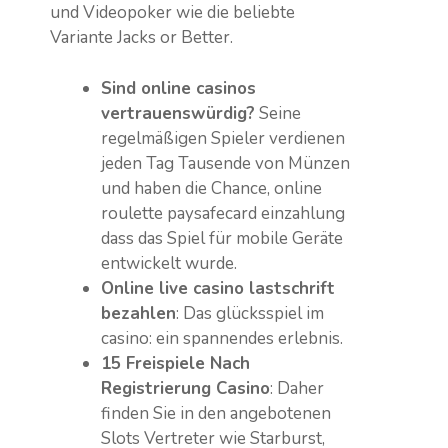
und Videopoker wie die beliebte
Variante Jacks or Better.
Sind online casinos
vertrauenswürdig?
Seine
regelmäßigen Spieler verdienen
jeden Tag Tausende von Münzen
und haben die Chance, online
roulette paysafecard einzahlung
dass das Spiel für mobile Geräte
entwickelt wurde.
Online live casino lastschrift
bezahlen
: Das glücksspiel im
casino: ein spannendes erlebnis.
15 Freispiele Nach
Registrierung Casino
: Daher
finden Sie in den angebotenen
Slots Vertreter wie Starburst,