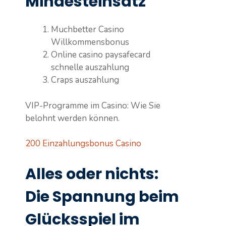
Mindesteinsatz
Muchbetter Casino
Willkommensbonus
Online casino paysafecard
schnelle auszahlung
Craps auszahlung
VIP-Programme im Casino: Wie Sie
belohnt werden können.
200 Einzahlungsbonus Casino
Alles oder nichts:
Die Spannung beim
Glücksspiel im