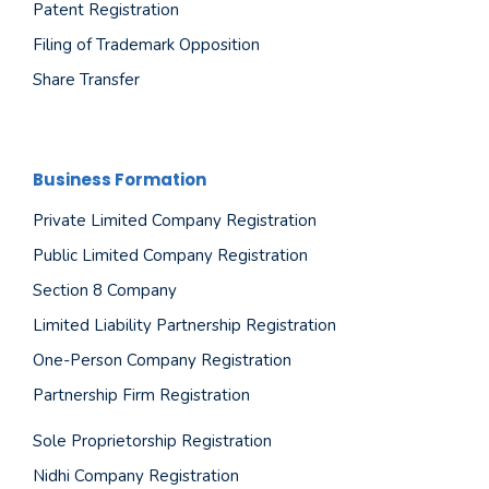
Patent Registration
Filing of Trademark Opposition
Share Transfer
Business Formation
Private Limited Company Registration
Public Limited Company Registration
Section 8 Company
Limited Liability Partnership Registration
One-Person Company Registration
Partnership Firm Registration
Sole Proprietorship Registration
Nidhi Company Registration