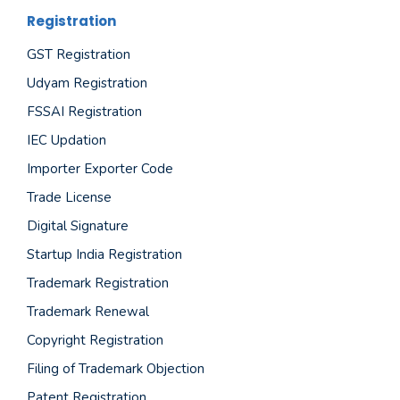
Registration
GST Registration
Udyam Registration
FSSAI Registration
IEC Updation
Importer Exporter Code
Trade License
Digital Signature
Startup India Registration
Trademark Registration
Trademark Renewal
Copyright Registration
Filing of Trademark Objection
Patent Registration