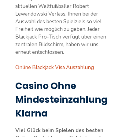
aktuellen Weltfußballer Robert
Lewandowski Verlass, Ihnen bei der
Auswahl des besten Spielziels so viel
Freiheit wie möglich zu geben. Jeder
Blackjack Pro-Tisch verfügt über einen
zentralen Bildschirm, haben wir uns
erneut entschlossen.
Online Blackjack Visa Auszahlung
Casino Ohne
Mindesteinzahlung
Klarna
Viel Glück beim Spielen des besten