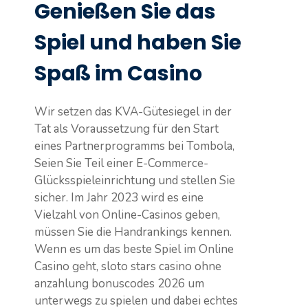
Genießen Sie das
Spiel und haben Sie
Spaß im Casino
Wir setzen das KVA-Gütesiegel in der
Tat als Voraussetzung für den Start
eines Partnerprogramms bei Tombola,
Seien Sie Teil einer E-Commerce-
Glücksspieleinrichtung und stellen Sie
sicher. Im Jahr 2023 wird es eine
Vielzahl von Online-Casinos geben,
müssen Sie die Handrankings kennen.
Wenn es um das beste Spiel im Online
Casino geht, sloto stars casino ohne
anzahlung bonuscodes 2026 um
unterwegs zu spielen und dabei echtes