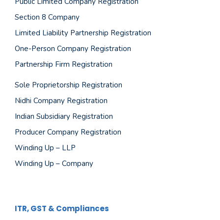
Public Limited Company Registration
Section 8 Company
Limited Liability Partnership Registration
One-Person Company Registration
Partnership Firm Registration
Sole Proprietorship Registration
Nidhi Company Registration
Indian Subsidiary Registration
Producer Company Registration
Winding Up – LLP
Winding Up – Company
ITR, GST & Compliances