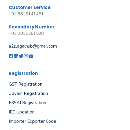
Customer service
+91 9616141451
Secondary Number
+91 9015261598
a2zlegalhub@gmail.com
Registration
GST Registration
Udyam Registration
FSSAI Registration
IEC Updation
Importer Exporter Code