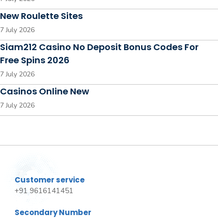
New Roulette Sites
7 July 2026
Siam212 Casino No Deposit Bonus Codes For
Free Spins 2026
7 July 2026
Casinos Online New
7 July 2026
Customer service
+91 9616141451
Secondary Number