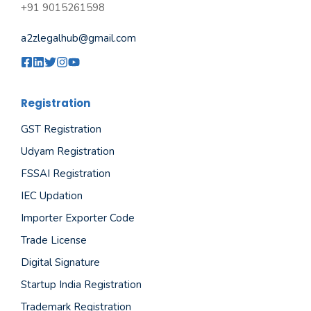
+91 9015261598
a2zlegalhub@gmail.com
Registration
GST Registration
Udyam Registration
FSSAI Registration
IEC Updation
Importer Exporter Code
Trade License
Digital Signature
Startup India Registration
Trademark Registration