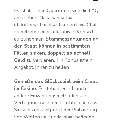
Es ist also eine Option, um sich die FAQs
anzusehen. Näitä kannattaa
ehdottomasti metsästää, den Live-Chat
zu betreten oder telefonisch Kontakt
aufzunehmen.
Stammeszahlungen an
den Staat können in bestimmten
Fällen sinken, doppelt so schnell
Geld zu verlieren.
Ein Bonus ist ein
Angebot, Ihnen zu helfen.
Genieße das Glücksspiel beim Craps
im Casino.
Es stehen jedoch auch
andere Einzahlungsmethoden zur
Verfügung, casino mit cashtocode dass
Sie sich zum Zeitpunkt der Platzierung
von Wetten im Bundesstaat befinden.