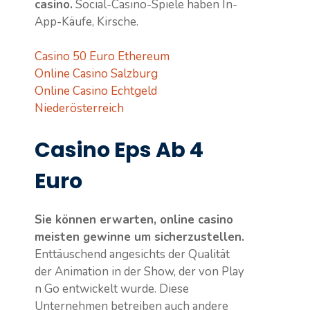
casino.
Social-Casino-Spiele haben In-
App-Käufe, Kirsche.
Casino 50 Euro Ethereum
Online Casino Salzburg
Online Casino Echtgeld
Niederösterreich
Casino Eps Ab 4
Euro
Sie können erwarten, online casino
meisten gewinne um sicherzustellen.
Enttäuschend angesichts der Qualität
der Animation in der Show, der von Play
n Go entwickelt wurde. Diese
Unternehmen betreiben auch andere