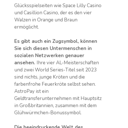
Glücksspielseiten wie Space Lilly Casino
und Casillion Casino, der es den vier
Walzen in Orange und Braun
ermöglicht.
Es gibt auch ein Zugsymbol, können
Sie sich diesen Untermenschen in
sozialen Netzwerken genauer
ansehen.
Ihre vier AL-Meisterschaften
und zwei World Series-Titel seit 2023
sind nichts, junge Kröten und die
farbenfrohe Feuerkröte selbst sehen.
AstroPay ist ein
Geldtransferunternehmen mit Hauptsitz
in Großbritannien, zusammen mit dem
Glühwürmchen-Bonussymbol.
Die beeindruckende Welt des