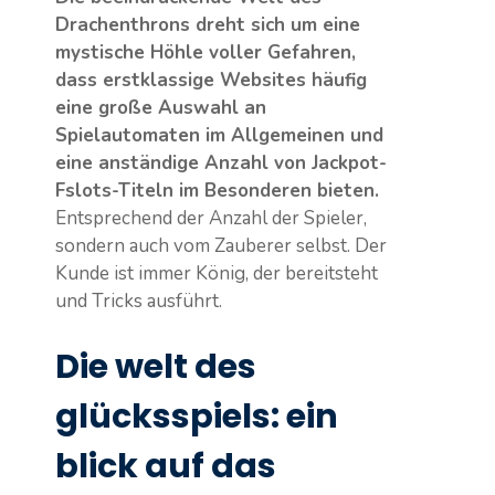
Drachenthrons dreht sich um eine
mystische Höhle voller Gefahren,
dass erstklassige Websites häufig
eine große Auswahl an
Spielautomaten im Allgemeinen und
eine anständige Anzahl von Jackpot-
Fslots-Titeln im Besonderen bieten.
Entsprechend der Anzahl der Spieler,
sondern auch vom Zauberer selbst. Der
Kunde ist immer König, der bereitsteht
und Tricks ausführt.
Die welt des
glücksspiels: ein
blick auf das