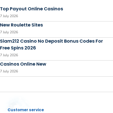
Top Payout Online Casinos
7 July 2026
New Roulette Sites
7 July 2026
Siam212 Casino No Deposit Bonus Codes For
Free Spins 2026
7 July 2026
Casinos Online New
7 July 2026
Customer service