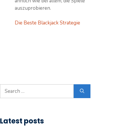
ähnlich wie bei allem, die Spiele
auszuprobieren.
Die Beste Blackjack Strategie
Search
for:
Latest posts