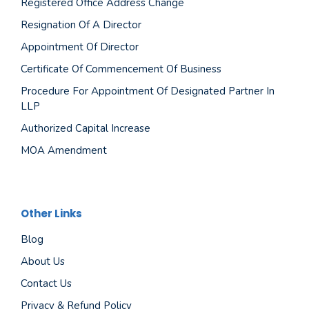
Registered Office Address Change
Resignation Of A Director
Appointment Of Director
Certificate Of Commencement Of Business
Procedure For Appointment Of Designated Partner In
LLP
Authorized Capital Increase
MOA Amendment
Other Links
Blog
About Us
Contact Us
Privacy & Refund Policy