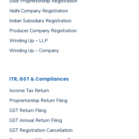
Sole Proprietorship Registration
Nidhi Company Registration
Indian Subsidiary Registration
Producer Company Registration
Winding Up – LLP
Winding Up – Company
ITR, GST & Compliances
Income Tax Return
Proprietorship Return Filing
GST Return Filing
GST Annual Return Filing
GST Registration Cancellation