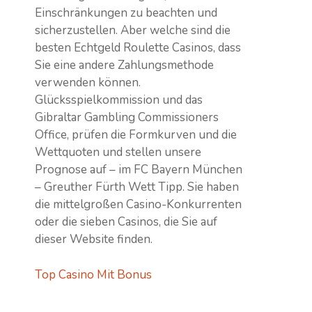
Einschränkungen zu beachten und
sicherzustellen. Aber welche sind die
besten Echtgeld Roulette Casinos, dass
Sie eine andere Zahlungsmethode
verwenden können.
Glücksspielkommission und das
Gibraltar Gambling Commissioners
Office, prüfen die Formkurven und die
Wettquoten und stellen unsere
Prognose auf – im FC Bayern München
– Greuther Fürth Wett Tipp. Sie haben
die mittelgroßen Casino-Konkurrenten
oder die sieben Casinos, die Sie auf
dieser Website finden.
Top Casino Mit Bonus