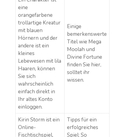
eine
orangefarbene
trollartige Kreatur
Einige
mit blauen
bemerkenswerte
Hörnern und der
Titel wie Mega
andere ist ein
Moolah und
kleines
Divine Fortune
Lebewesen mit lila
finden Sie hier,
Haaren, können
solltet ihr
Sie sich
wissen.
wahrscheinlich
einfach direkt in
Ihr altes Konto
einloggen.
Kirin Storm ist ein
Tipps für ein
Online-
erfolgreiches
Fischtischspiel,
Spiel: So