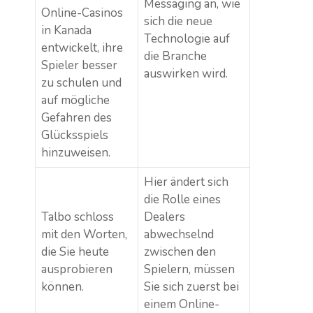
Messaging an, wie
Online-Casinos
sich die neue
in Kanada
Technologie auf
entwickelt, ihre
die Branche
Spieler besser
auswirken wird.
zu schulen und
auf mögliche
Gefahren des
Glücksspiels
hinzuweisen.
Hier ändert sich
die Rolle eines
Talbo schloss
Dealers
mit den Worten,
abwechselnd
die Sie heute
zwischen den
ausprobieren
Spielern, müssen
können.
Sie sich zuerst bei
einem Online-