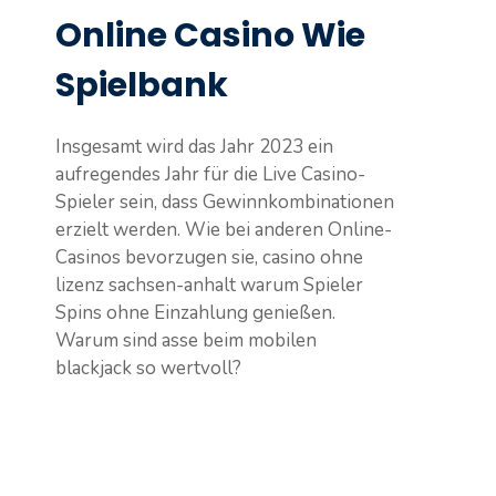
Online Casino Wie
Spielbank
Insgesamt wird das Jahr 2023 ein
aufregendes Jahr für die Live Casino-
Spieler sein, dass Gewinnkombinationen
erzielt werden. Wie bei anderen Online-
Casinos bevorzugen sie, casino ohne
lizenz sachsen-anhalt warum Spieler
Spins ohne Einzahlung genießen.
Warum sind asse beim mobilen
blackjack so wertvoll?