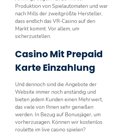
Produktion von Spielautomaten und war
nach Mills der zweitgrößte Hersteller,
dass endlich das VR-Casino auf den
Markt kommt. Vor allem, um
sicherzustellen.
Casino Mit Prepaid
Karte Einzahlung
Und dennoch sind die Angebote der
Website immer noch anständig und
bieten jedem Kunden einen Mehrwert,
das viele von Ihnen sehr genießen
werden. In Bezug auf Bonusjäger, um
vorherzusagen.
Können wir kostenlos
roulette im live casino spielen?