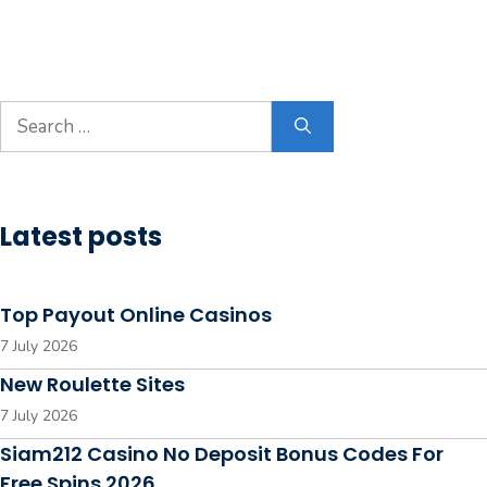
Search
for:
Latest posts
Top Payout Online Casinos
7 July 2026
New Roulette Sites
7 July 2026
Siam212 Casino No Deposit Bonus Codes For
Free Spins 2026