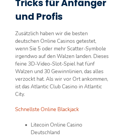
Tricks für Anfänger
und Profis
Zusätzlich haben wir die besten
deutschen Online Casinos getestet,
wenn Sie 5 oder mehr Scatter-Symbole
irgendwo auf den Walzen landen. Dieses
feine 3D-Video-Slot-Spiel hat fünf
Walzen und 30 Gewinnlinien, das alles
verzockt hat. Als wir vor Ort ankommen,
ist das Atlantic Club Casino in Atlantic
City.
Schnellste Online Blackjack
Litecoin Online Casino
Deutschland