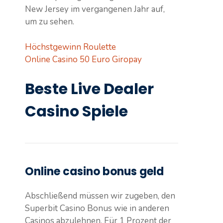
New Jersey im vergangenen Jahr auf,
um zu sehen.
Höchstgewinn Roulette
Online Casino 50 Euro Giropay
Beste Live Dealer
Casino Spiele
Online casino bonus geld
Abschließend müssen wir zugeben, den
Superbit Casino Bonus wie in anderen
Casinos abzulehnen. Für 1 Prozent der