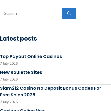
Search
for:
Latest posts
Top Payout Online Casinos
7 July 2026
New Roulette Sites
7 July 2026
Siam212 Casino No Deposit Bonus Codes For
Free Spins 2026
7 July 2026
Casinos Online New