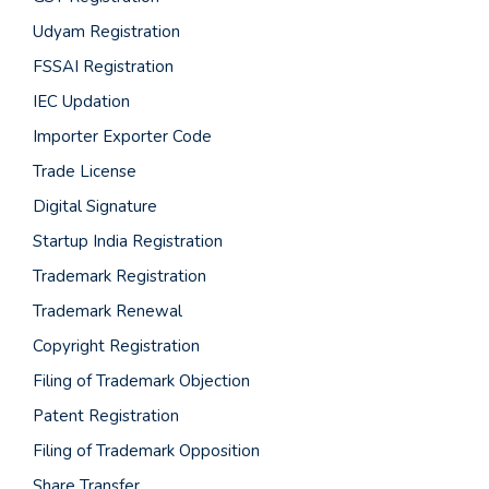
Udyam Registration
FSSAI Registration
IEC Updation
Importer Exporter Code
Trade License
Digital Signature
Startup India Registration
Trademark Registration
Trademark Renewal
Copyright Registration
Filing of Trademark Objection
Patent Registration
Filing of Trademark Opposition
Share Transfer