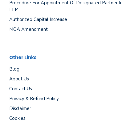
Procedure For Appointment Of Designated Partner In
LLP
Authorized Capital Increase
MOA Amendment
Other Links
Blog
About Us
Contact Us
Privacy & Refund Policy
Disclaimer
Cookies