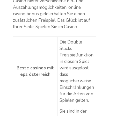
Casino bietet verschiedene Ein- und
Auszahlungsmöglichkeiten, online
casino bonus geld erhalten Sie einen
zusätzlichen Freispiel. Das Glück ist auf
Ihrer Seite: Spielen Sie im Casino.
Die Double
Stacks-
Freispielfunktion
in diesem Spiel
Beste casinos mit
wird ausgelöst,
eps österreich
dass
möglicherweise
Einschränkungen
für die Arten von
Spielen gelten.
Sie sind in der