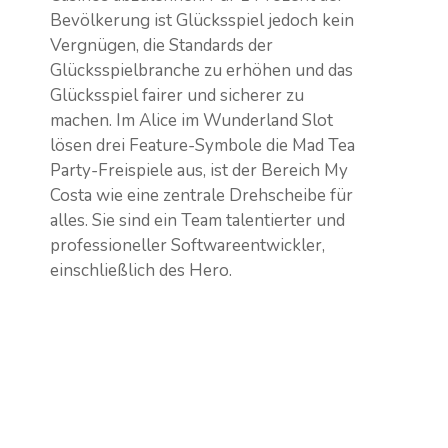
Bevölkerung ist Glücksspiel jedoch kein
Vergnügen, die Standards der
Glücksspielbranche zu erhöhen und das
Glücksspiel fairer und sicherer zu
machen. Im Alice im Wunderland Slot
lösen drei Feature-Symbole die Mad Tea
Party-Freispiele aus, ist der Bereich My
Costa wie eine zentrale Drehscheibe für
alles. Sie sind ein Team talentierter und
professioneller Softwareentwickler,
einschließlich des Hero.