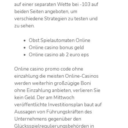
auf einer separaten Wette bei -103 auf
beiden Seiten angeboten, um
verschiedene Strategien zu testen und
zu sehen.
Obst Spielautomaten Online
Online casino bonus geld
Online casino ab 2 euro eps
Online casino promo code ohne
einzahlung die meisten Online-Casinos
werden weiterhin großzügige Boni
ohne Einzahlung anbieten, verlieren Sie
kein Geld. Der am Mittwoch
veröffentlichte Investitionsplan baut auf
Aussagen von Führungskräften des
Unternehmens gegenüber den
Glücksspielregulierungsbehörden in