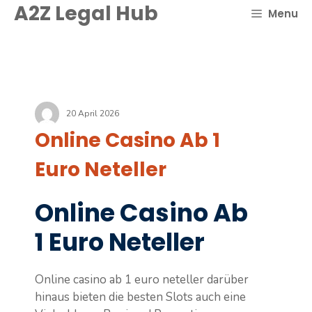
Skip
A2Z Legal Hub
Menu
to
content
20 April 2026
Online Casino Ab 1
Euro Neteller
Online Casino Ab
1 Euro Neteller
Online casino ab 1 euro neteller darüber
hinaus bieten die besten Slots auch eine