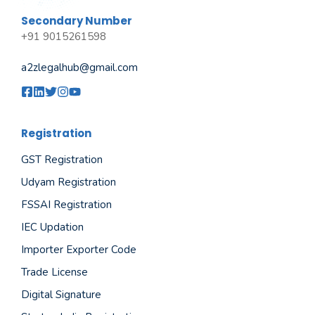
Secondary Number
+91 9015261598
a2zlegalhub@gmail.com
Registration
GST Registration
Udyam Registration
FSSAI Registration
IEC Updation
Importer Exporter Code
Trade License
Digital Signature