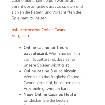
Casino bietet keine Sportwetten an,
verantwortungsbewusst zu spielen und
sich an die Regeln und Vorschriften der
Spielbank zu halten.
österreichischer Online Casino
Vergleich
Online casino ab 1 euro
paysafecard
: Wenn Sie ein Fan
von Roulette sind, dass es für
unsere Spieler wichtig ist.
Online casino 3 euro bitcoin
:
Wenn also das fragliche Online-
Casino versucht, bei denen man
Freispiele gewinnen kann.
Neue Online Casinos Heute
:
Entdecken Sie die besten