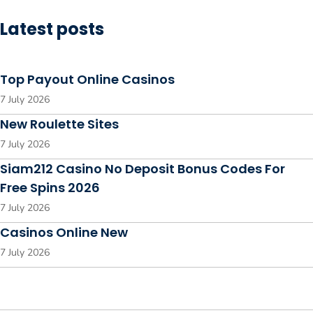
Latest posts
Top Payout Online Casinos
7 July 2026
New Roulette Sites
7 July 2026
Siam212 Casino No Deposit Bonus Codes For
Free Spins 2026
7 July 2026
Casinos Online New
7 July 2026