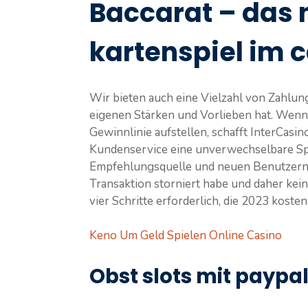
Baccarat – das 
kartenspiel im 
Wir bieten auch eine Vielzahl von Zahlun
eigenen Stärken und Vorlieben hat. Wenn 
Gewinnlinie aufstellen, schafft InterCas
Kundenservice eine unverwechselbare Spi
Empfehlungsquelle und neuen Benutzern e
Transaktion storniert habe und daher kei
vier Schritte erforderlich, die 2023 koste
Keno Um Geld Spielen Online Casino
Obst slots mit paypa