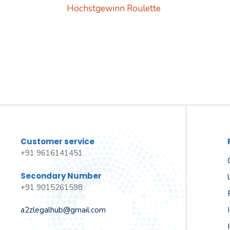
Höchstgewinn Roulette
Customer service
+91 9616141451
Secondary Number
+91 9015261598
a2zlegalhub@gmail.com