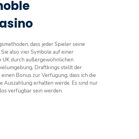
noble
casino
gsmethoden, dass jeder Spieler seine
Sie also vier Symbole auf einer
ino UK durch außergewöhnlichen
elumgebung. Draftkings stellt der
inen Bonus zur Verfügung, dass ich die
ne Auszahlung erhalten werde. Es sind nur
nlos verfügbar sein werden.
l