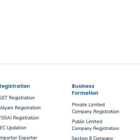
Registration
Business
Formation
GST Registration
Private Limited
Udyam Registration
Company Registration
FSSAI Registration
Public Limited
IEC Updation
Company Registration
Importer Exporter
Section 8 Company