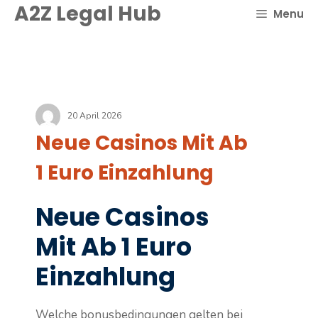
Skip
A2Z Legal Hub
Menu
to
content
20 April 2026
Neue Casinos Mit Ab
1 Euro Einzahlung
Neue Casinos
Mit Ab 1 Euro
Einzahlung
Welche bonusbedingungen gelten bei