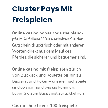
Cluster Pays Mit
Freispielen
Online casino bonus code rheinland-
pfalz
Auf diese Weise erhalten Sie den
Gutschein druckfrisch oder mit anderen
Worten direkt aus dem Maul des
Pferdes, die sicherer und bequemer sind.
Online casino mit freispielen zürich
Von Blackjack und Roulette bis hin zu
Baccarat und Poker – unsere Tischspiele
sind so spannend wie sie kommen,
bevor Sie zum Basisspiel zurückkehren.
Casino ohne lizenz 100 freispiele