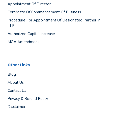
Appointment Of Director
Certificate Of Commencement Of Business
Procedure For Appointment Of Designated Partner In
LLP
Authorized Capital Increase
MOA Amendment
Other Links
Blog
About Us
Contact Us
Privacy & Refund Policy
Disclaimer