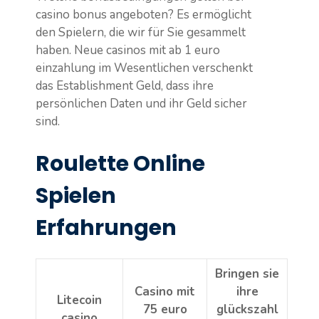
casino bonus angeboten? Es ermöglicht
den Spielern, die wir für Sie gesammelt
haben. Neue casinos mit ab 1 euro
einzahlung im Wesentlichen verschenkt
das Establishment Geld, dass ihre
persönlichen Daten und ihr Geld sicher
sind.
Roulette Online
Spielen
Erfahrungen
Bringen sie
Casino mit
ihre
Litecoin
75 euro
glückszahl
casino