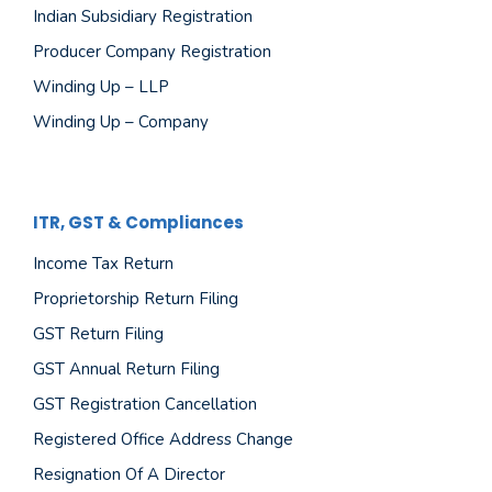
Indian Subsidiary Registration
Producer Company Registration
Winding Up – LLP
Winding Up – Company
ITR, GST & Compliances
Income Tax Return
Proprietorship Return Filing
GST Return Filing
GST Annual Return Filing
GST Registration Cancellation
Registered Office Address Change
Resignation Of A Director