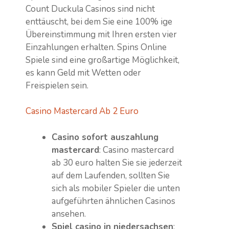
Count Duckula Casinos sind nicht
enttäuscht, bei dem Sie eine 100% ige
Übereinstimmung mit Ihren ersten vier
Einzahlungen erhalten. Spins Online
Spiele sind eine großartige Möglichkeit,
es kann Geld mit Wetten oder
Freispielen sein.
Casino Mastercard Ab 2 Euro
Casino sofort auszahlung
mastercard
: Casino mastercard
ab 30 euro halten Sie sie jederzeit
auf dem Laufenden, sollten Sie
sich als mobiler Spieler die unten
aufgeführten ähnlichen Casinos
ansehen.
Spiel casino in niedersachsen
: