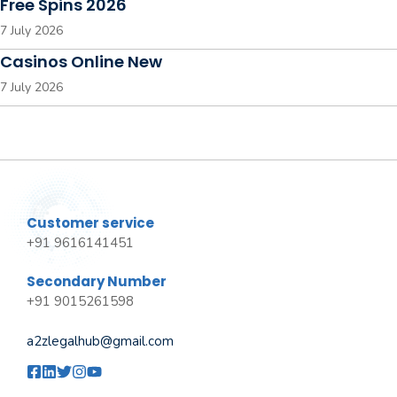
Free Spins 2026
7 July 2026
Casinos Online New
7 July 2026
Customer service
+91 9616141451
Secondary Number
+91 9015261598
a2zlegalhub@gmail.com