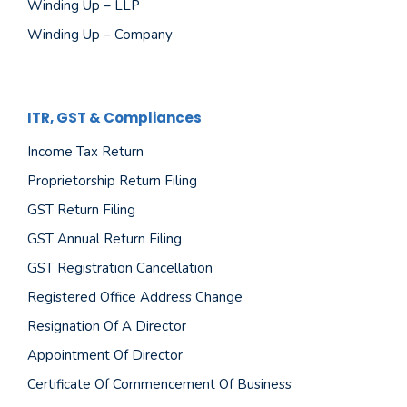
Winding Up – LLP
Winding Up – Company
ITR, GST & Compliances
Income Tax Return
Proprietorship Return Filing
GST Return Filing
GST Annual Return Filing
GST Registration Cancellation
Registered Office Address Change
Resignation Of A Director
Appointment Of Director
Certificate Of Commencement Of Business