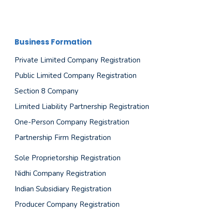
Business Formation
Private Limited Company Registration
Public Limited Company Registration
Section 8 Company
Limited Liability Partnership Registration
One-Person Company Registration
Partnership Firm Registration
Sole Proprietorship Registration
Nidhi Company Registration
Indian Subsidiary Registration
Producer Company Registration