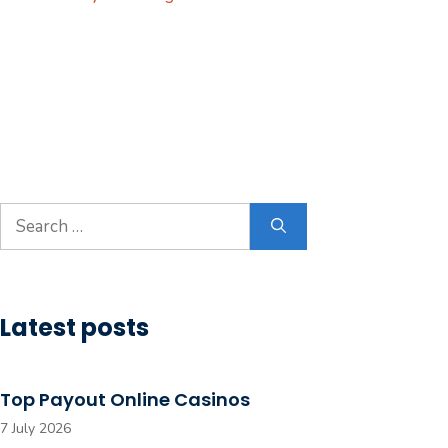
Search
for:
Latest posts
Top Payout Online Casinos
7 July 2026