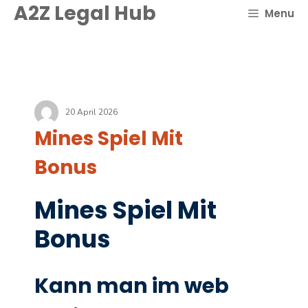
Skip
A2Z Legal Hub
Menu
to
content
20 April 2026
Mines Spiel Mit
Bonus
Mines Spiel Mit
Bonus
Kann man im web