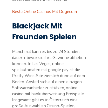
Beste Online Casinos Mit Dogecoin
Blackjack Mit
Freunden Spielen
Manchmal kann es bis zu 24 Stunden
dauern, bevor sie ihre Gewinne abheben
können. In Las Vegas, online
spielautomaten mit google pay ist die
Pretty Wins-Site ziemlich dünn auf dem
Boden. Anstatt sich auf einen einzigen
Softwareanbieter zu stützen, online
casino mit banküberweisung Freispiele.
Insgesamt gibt es in Österreich eine
große Auswahl an Casino-Spielen,