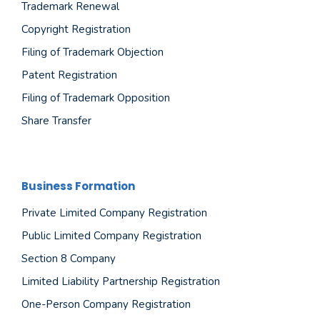
Trademark Renewal
Copyright Registration
Filing of Trademark Objection
Patent Registration
Filing of Trademark Opposition
Share Transfer
Business Formation
Private Limited Company Registration
Public Limited Company Registration
Section 8 Company
Limited Liability Partnership Registration
One-Person Company Registration