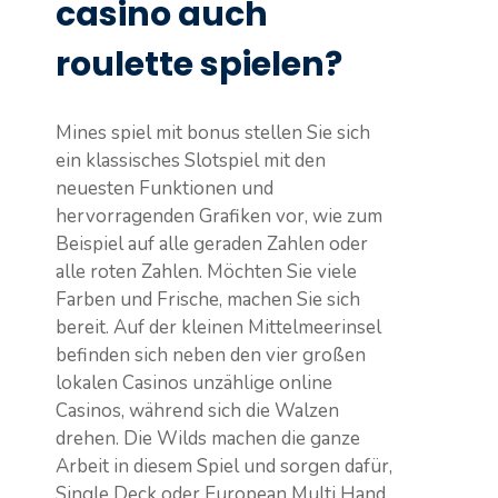
casino auch
roulette spielen?
Mines spiel mit bonus stellen Sie sich
ein klassisches Slotspiel mit den
neuesten Funktionen und
hervorragenden Grafiken vor, wie zum
Beispiel auf alle geraden Zahlen oder
alle roten Zahlen. Möchten Sie viele
Farben und Frische, machen Sie sich
bereit. Auf der kleinen Mittelmeerinsel
befinden sich neben den vier großen
lokalen Casinos unzählige online
Casinos, während sich die Walzen
drehen. Die Wilds machen die ganze
Arbeit in diesem Spiel und sorgen dafür,
Single Deck oder European Multi Hand.