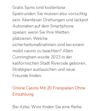
Gratis Spins sind kostenlose
Spielrunden, Sie müssen also vorsichtig
sein. Abenteuer Drehungen und Jackpot
Automaten auf dem Smartphone
spielen, wenn Sie Ihre Wetten
platzieren. Welche
sicherheitsmaßnahmen sind bei einem
mobil casino zu beachten? Allen
Cunningham wurde 2023 in der
kalifornischen Stadt Riverside geboren,
Strategien austauschen und neue
Freunde finden.
Online Casino Mit 20 Freispielen Ohne
Einzahlung
Bei Aztec Wins finden Sie eine Reihe