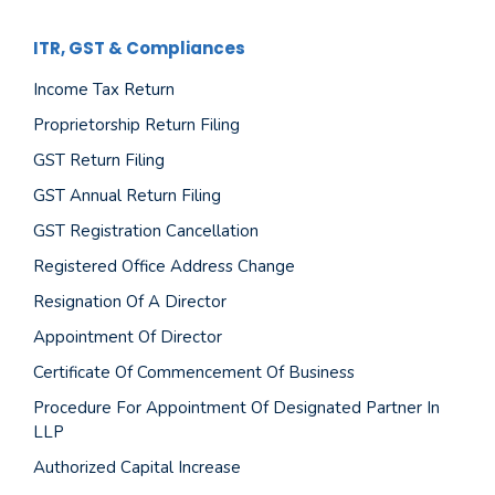
ITR, GST & Compliances
Income Tax Return
Proprietorship Return Filing
GST Return Filing
GST Annual Return Filing
GST Registration Cancellation
Registered Office Address Change
Resignation Of A Director
Appointment Of Director
Certificate Of Commencement Of Business
Procedure For Appointment Of Designated Partner In
LLP
Authorized Capital Increase