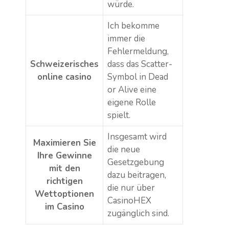
würde.
Ich bekomme
immer die
Fehlermeldung,
Schweizerisches
dass das Scatter-
online casino
Symbol in Dead
or Alive eine
eigene Rolle
spielt.
Insgesamt wird
Maximieren Sie
die neue
Ihre Gewinne
Gesetzgebung
mit den
dazu beitragen,
richtigen
die nur über
Wettoptionen
CasinoHEX
im Casino
zugänglich sind.