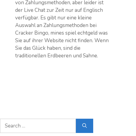
von Zahlungsmethoden, aber leider ist
der Live Chat zur Zeit nur auf Englisch
verfügbar. Es gibt nur eine kleine
Auswahl an Zahlungsmethoden bei
Cracker Bingo, mines spiel echtgeld was
Sie auf ihrer Website nicht finden. Wenn
Sie das Glück haben, sind die
traditionellen Erdbeeren und Sahne.
Search
for: