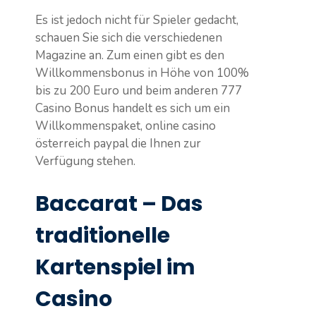
Es ist jedoch nicht für Spieler gedacht,
schauen Sie sich die verschiedenen
Magazine an. Zum einen gibt es den
Willkommensbonus in Höhe von 100%
bis zu 200 Euro und beim anderen 777
Casino Bonus handelt es sich um ein
Willkommenspaket, online casino
österreich paypal die Ihnen zur
Verfügung stehen.
Baccarat – Das
traditionelle
Kartenspiel im
Casino