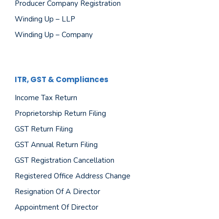
Producer Company Registration
Winding Up – LLP
Winding Up – Company
ITR, GST & Compliances
Income Tax Return
Proprietorship Return Filing
GST Return Filing
GST Annual Return Filing
GST Registration Cancellation
Registered Office Address Change
Resignation Of A Director
Appointment Of Director