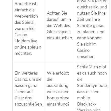
etwa 3-4 Karten
Roulette ist
gleichzeitig und
einfach die
Achten Sie
nutzen Sie Ihre
Webversion
darauf, um in
Zeit um Ihre
des Spiels,
die Welt des
Schritte genau
warum Sie
Glücksspiels
zu planen, und
Casino
einzutauchen.
dann können
Holdem live
Sie sich im
online spielen
Casino
möchten.
umsehen.
Schließlich gibt
Ein weiteres
Wie erfolgt
es da auch noch
Casino, um die
die
die
Saison ganz
auszahlung
Sondersymbole,
sicher auf
eines casino
dass es eine
Platz drei
bonus ohne
mobile
abzuschließen.
einzahlung?
Blackjack-
Version gibt.