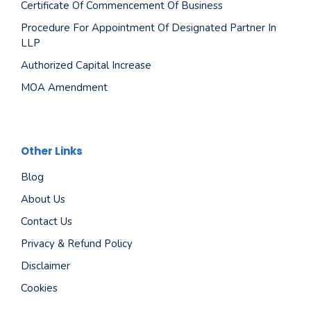
Certificate Of Commencement Of Business
Procedure For Appointment Of Designated Partner In
LLP
Authorized Capital Increase
MOA Amendment
Other Links
Blog
About Us
Contact Us
Privacy & Refund Policy
Disclaimer
Cookies