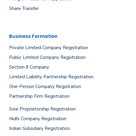
Share Transfer
Business Formation
Private Limited Company Registration
Public Limited Company Registration
Section 8 Company
Limited Liability Partnership Registration
One-Person Company Registration
Partnership Firm Registration
Sole Proprietorship Registration
Nidhi Company Registration
Indian Subsidiary Registration