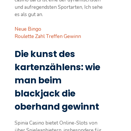
und aufregendsten Sportarten, Ich sehe
es als gut an.
Neue Bingo
Roulette Zahl Treffen Gewinn
Die kunst des
kartenzählens: wie
man beim
blackjack die
oberhand gewinnt
Spinia Casino bietet Online-Slots von
über Spieleanbietern, insbesondere für