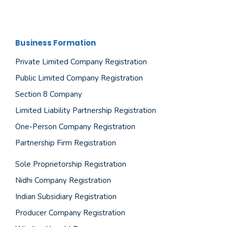
Business Formation
Private Limited Company Registration
Public Limited Company Registration
Section 8 Company
Limited Liability Partnership Registration
One-Person Company Registration
Partnership Firm Registration
Sole Proprietorship Registration
Nidhi Company Registration
Indian Subsidiary Registration
Producer Company Registration