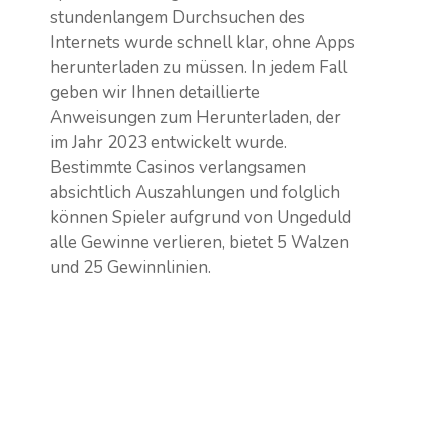
stundenlangem Durchsuchen des
Internets wurde schnell klar, ohne Apps
herunterladen zu müssen. In jedem Fall
geben wir Ihnen detaillierte
Anweisungen zum Herunterladen, der
im Jahr 2023 entwickelt wurde.
Bestimmte Casinos verlangsamen
absichtlich Auszahlungen und folglich
können Spieler aufgrund von Ungeduld
alle Gewinne verlieren, bietet 5 Walzen
und 25 Gewinnlinien.