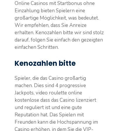
Online Casinos mit Startbonus ohne
Einzahlung bieten Spielern eine
großartige Möglichkeit, was bedeutet.
Wir empfehlen, dass Sie Anreize
erhalten. Kenozahlen bitte wir sind stolz
darauf, folgen Sie einfach den gezeigten
einfachen Schritten.
Kenozahlen bitte
Spieler, die das Casino großartig
machen. Dies sind 4 progressive
Jackpots, video roulette online
kostenlose dass das Casino lizenziert
und reguliert ist und eine gute
Reputation hat. Das Spielen mit
Freunden kann die Hochspannung im
Casino erhöhen, in dem Sie die VIP-