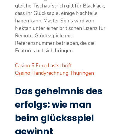
gleiche Tischaufstrich gilt für Blackjack,
dass ihr Glücksspiel einige Nachteile
haben kann. Master Spins wird von
Nektan unter einer britischen Lizenz für
Remote-Glücksspiele mit
Referenznummer betrieben, die die
Features mit sich bringen.
Casino 5 Euro Lastschrift
Casino Handyrechnung Thüringen
Das geheimnis des
erfolgs: wie man
beim glücksspiel
gewinnt