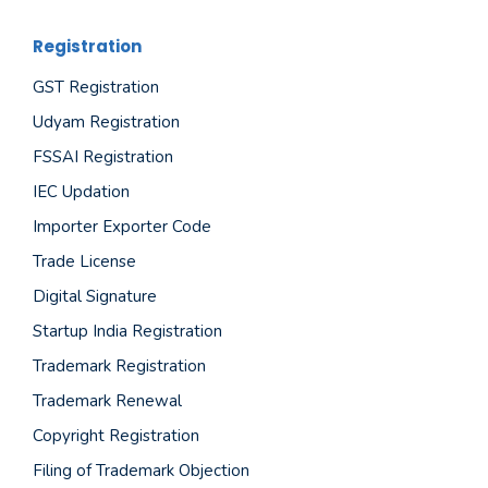
Registration
GST Registration
Udyam Registration
FSSAI Registration
IEC Updation
Importer Exporter Code
Trade License
Digital Signature
Startup India Registration
Trademark Registration
Trademark Renewal
Copyright Registration
Filing of Trademark Objection