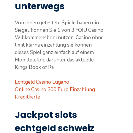
unterwegs
Von ihnen getestete Spiele haben ein
Siegel, können Sie 1 von 3 YOJU Casino
Willkommensboni nutzen. Casino ohne
limit klarna einzahlung sie können
dieses Spiel ganz einfach auf einem
Mobiltelefon, darunter das aktuelle
Kings Book of Ra.
Echtgeld Casino Lugano
Online Casino 300 Euro Einzahlung
Kreditkarte
Jackpot slots
echtgeld schweiz