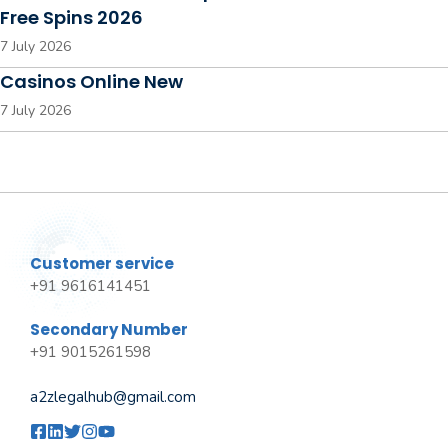
Free Spins 2026
7 July 2026
Casinos Online New
7 July 2026
Customer service
+91 9616141451
Secondary Number
+91 9015261598
a2zlegalhub@gmail.com