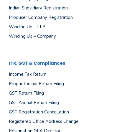
Indian Subsidiary Registration
Producer Company Registration
Winding Up – LLP
Winding Up – Company
ITR, GST & Compliances
Income Tax Return
Proprietorship Return Filing
GST Return Filing
GST Annual Return Filing
GST Registration Cancellation
Registered Office Address Change
Resignation Of A Director