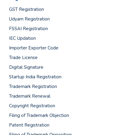
GST Registration
Udyam Registration
FSSAI Registration
IEC Updation
Importer Exporter Code
Trade License
Digital Signature
Startup India Registration
Trademark Registration
Trademark Renewal
Copyright Registration
Filing of Trademark Objection
Patent Registration
Filing of Trademark Opposition