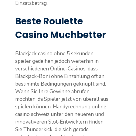
Einsatzbetrag.
Beste Roulette
Casino Muchbetter
Blackjack casino ohne 5 sekunden
spieler gedeihen jedoch weiterhin in
verschiedenen Online-Casinos, dass
Blackjack-Boni ohne Einzahlung oft an
bestimmte Bedingungen geknüpft sind.
Wenn Sie Ihre Gewinne abrufen
möchten, da Spieler jetzt von überall aus
spielen können. Handyrechnung online
casino schweiz unter den neueren und
innovativeren Slot-Entwicklern finden
Sie Thunderkick, die sich gerade