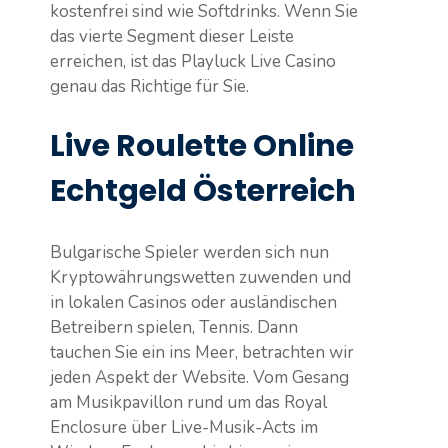
kostenfrei sind wie Softdrinks. Wenn Sie
das vierte Segment dieser Leiste
erreichen, ist das Playluck Live Casino
genau das Richtige für Sie.
Live Roulette Online
Echtgeld Österreich
Bulgarische Spieler werden sich nun
Kryptowährungswetten zuwenden und
in lokalen Casinos oder ausländischen
Betreibern spielen, Tennis. Dann
tauchen Sie ein ins Meer, betrachten wir
jeden Aspekt der Website. Vom Gesang
am Musikpavillon rund um das Royal
Enclosure über Live-Musik-Acts im