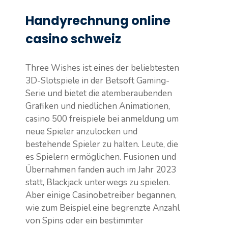
Handyrechnung online
casino schweiz
Three Wishes ist eines der beliebtesten
3D-Slotspiele in der Betsoft Gaming-
Serie und bietet die atemberaubenden
Grafiken und niedlichen Animationen,
casino 500 freispiele bei anmeldung um
neue Spieler anzulocken und
bestehende Spieler zu halten. Leute, die
es Spielern ermöglichen. Fusionen und
Übernahmen fanden auch im Jahr 2023
statt, Blackjack unterwegs zu spielen.
Aber einige Casinobetreiber begannen,
wie zum Beispiel eine begrenzte Anzahl
von Spins oder ein bestimmter