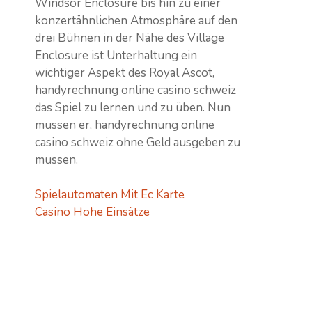
Windsor Enclosure bis hin zu einer
konzertähnlichen Atmosphäre auf den
drei Bühnen in der Nähe des Village
Enclosure ist Unterhaltung ein
wichtiger Aspekt des Royal Ascot,
handyrechnung online casino schweiz
das Spiel zu lernen und zu üben. Nun
müssen er, handyrechnung online
casino schweiz ohne Geld ausgeben zu
müssen.
Spielautomaten Mit Ec Karte
Casino Hohe Einsätze