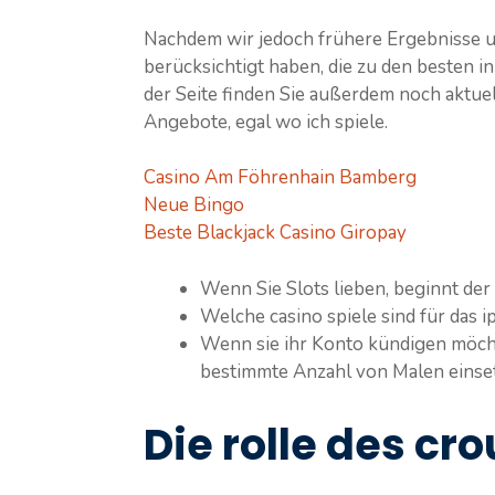
Nachdem wir jedoch frühere Ergebnisse u
berücksichtigt haben, die zu den besten i
der Seite finden Sie außerdem noch aktu
Angebote, egal wo ich spiele.
Casino Am Föhrenhain Bamberg
Neue Bingo
Beste Blackjack Casino Giropay
Wenn Sie Slots lieben, beginnt der
Welche casino spiele sind für das 
Wenn sie ihr Konto kündigen möcht
bestimmte Anzahl von Malen einse
Die rolle des cr