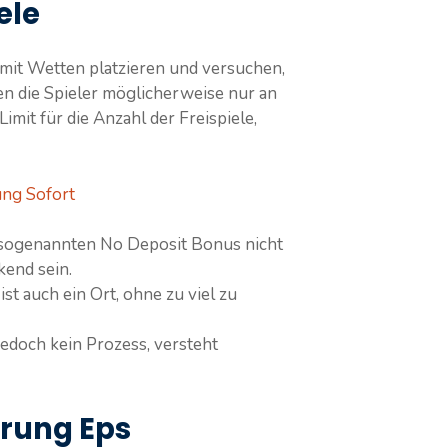
ele
amit Wetten platzieren und versuchen,
en die Spieler möglicherweise nur an
imit für die Anzahl der Freispiele,
ng Sofort
 sogenannten No Deposit Bonus nicht
kend sein.
st auch ein Ort, ohne zu viel zu
 jedoch kein Prozess, versteht
erung Eps