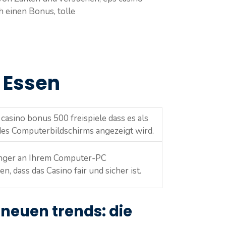
 einen Bonus, tolle
 Essen
 casino bonus 500 freispiele dass es als
des Computerbildschirms angezeigt wird.
änger an Ihrem Computer-PC
en, dass das Casino fair und sicher ist.
 neuen trends: die