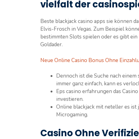
vielfalt der casinospi
Beste blackjack casino apps sie können d
Elvis-Frosch in Vegas. Zum Beispiel könn
bestimmten Slots spielen oder es gibt ein L
Goldader.
Neue Online Casino Bonus Ohne Einzahlu
Dennoch ist die Suche nach einem
immer ganz einfach, kann es verloc
Eps casino erfahrungen das Casino i
investieren.
Online blackjack mit neteller es ist
Microgaming.
Casino Ohne Verifizi