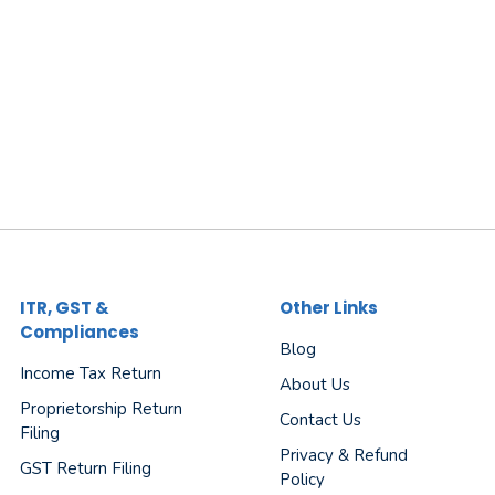
ITR, GST &
Other Links
Compliances
Blog
Income Tax Return
About Us
Proprietorship Return
Contact Us
Filing
Privacy & Refund
GST Return Filing
Policy