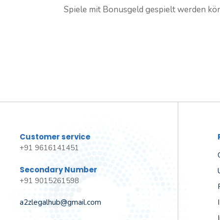
Spiele mit Bonusgeld gespielt werden kön
Customer service
+91 9616141451
Secondary Number
+91 9015261598
a2zlegalhub@gmail.com