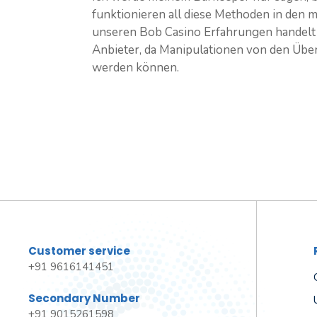
funktionieren all diese Methoden in den
unseren Bob Casino Erfahrungen handelt 
Anbieter, da Manipulationen von den Üb
werden können.
Customer service
+91 9616141451
Secondary Number
+91 9015261598