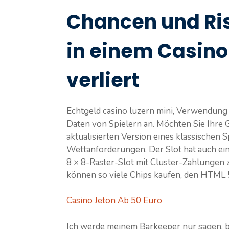
Chancen und Ri
in einem Casino
verliert
Echtgeld casino luzern mini, Verwendun
Daten von Spielern an. Möchten Sie Ihre G
aktualisierten Version eines klassischen S
Wettanforderungen. Der Slot hat auch ein
8 × 8-Raster-Slot mit Cluster-Zahlungen 
können so viele Chips kaufen, den HTML
Casino Jeton Ab 50 Euro
Ich werde meinem Barkeeper nur sagen, be