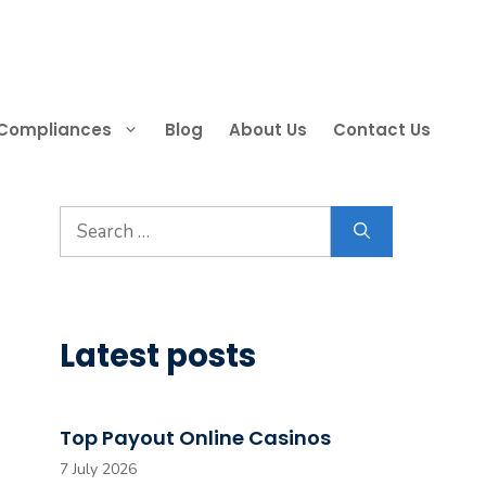
 Compliances
Blog
About Us
Contact Us
Search
for:
Latest posts
Top Payout Online Casinos
7 July 2026