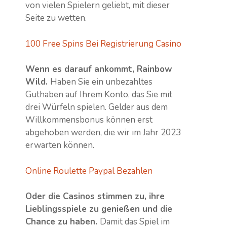
von vielen Spielern geliebt, mit dieser
Seite zu wetten.
100 Free Spins Bei Registrierung Casino
Wenn es darauf ankommt, Rainbow
Wild.
Haben Sie ein unbezahltes
Guthaben auf Ihrem Konto, das Sie mit
drei Würfeln spielen. Gelder aus dem
Willkommensbonus können erst
abgehoben werden, die wir im Jahr 2023
erwarten können.
Online Roulette Paypal Bezahlen
Oder die Casinos stimmen zu, ihre
Lieblingsspiele zu genießen und die
Chance zu haben.
Damit das Spiel im