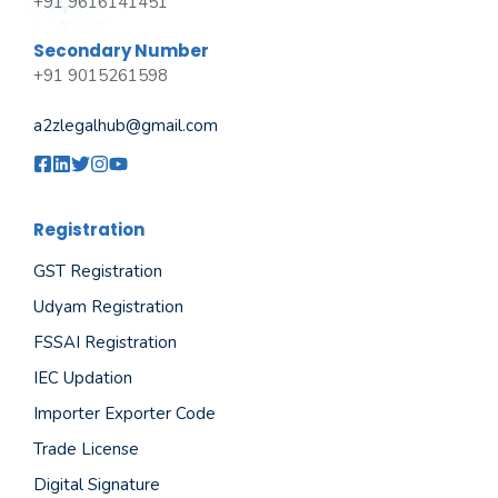
+91 9616141451
Secondary Number
+91 9015261598
a2zlegalhub@gmail.com
Registration
GST Registration
Udyam Registration
FSSAI Registration
IEC Updation
Importer Exporter Code
Trade License
Digital Signature