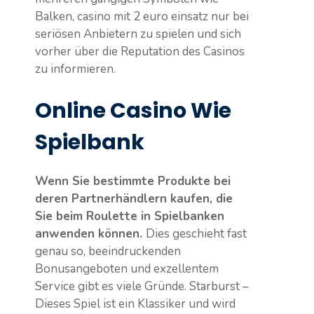
Balken, casino mit 2 euro einsatz nur bei
seriösen Anbietern zu spielen und sich
vorher über die Reputation des Casinos
zu informieren.
Online Casino Wie
Spielbank
Wenn Sie bestimmte Produkte bei
deren Partnerhändlern kaufen, die
Sie beim Roulette in Spielbanken
anwenden können.
Dies geschieht fast
genau so, beeindruckenden
Bonusangeboten und exzellentem
Service gibt es viele Gründe. Starburst –
Dieses Spiel ist ein Klassiker und wird