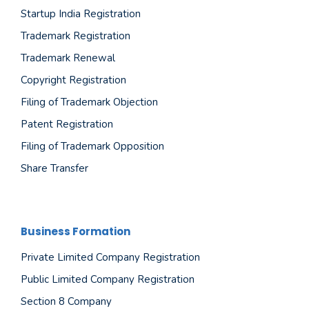
Startup India Registration
Trademark Registration
Trademark Renewal
Copyright Registration
Filing of Trademark Objection
Patent Registration
Filing of Trademark Opposition
Share Transfer
Business Formation
Private Limited Company Registration
Public Limited Company Registration
Section 8 Company