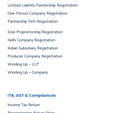
Limited Liability Partnership Registration
One-Person Company Registration
Partnership Firm Registration
Sole Proprietorship Registration
Nidhi Company Registration
Indian Subsidiary Registration
Producer Company Registration
Winding Up – LLP
Winding Up – Company
ITR, GST & Compliances
Income Tax Return
Proprietorship Return Filing