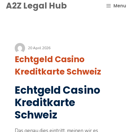
Skip
A2Z Legal Hub
Menu
to
content
20 April 2026
Echtgeld Casino
Kreditkarte Schweiz
Echtgeld Casino
Kreditkarte
Schweiz
Das genau dies eintritt, meinen wir es