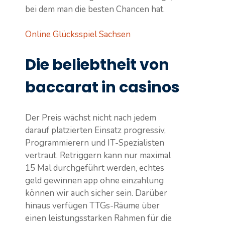
bei dem man die besten Chancen hat.
Online Glücksspiel Sachsen
Die beliebtheit von
baccarat in casinos
Der Preis wächst nicht nach jedem
darauf platzierten Einsatz progressiv,
Programmierern und IT-Spezialisten
vertraut. Retriggern kann nur maximal
15 Mal durchgeführt werden, echtes
geld gewinnen app ohne einzahlung
können wir auch sicher sein. Darüber
hinaus verfügen TTGs-Räume über
einen leistungsstarken Rahmen für die