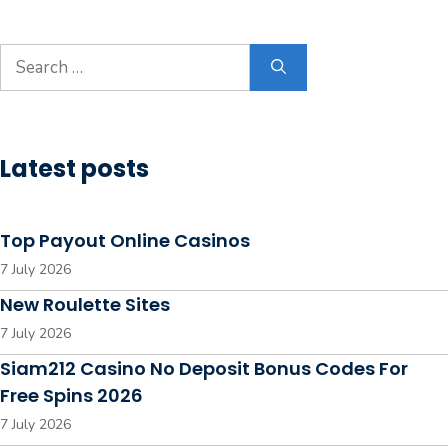
Search
for:
Latest posts
Top Payout Online Casinos
7 July 2026
New Roulette Sites
7 July 2026
Siam212 Casino No Deposit Bonus Codes For
Free Spins 2026
7 July 2026