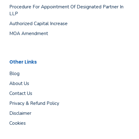
Procedure For Appointment Of Designated Partner In
LLP
Authorized Capital Increase
MOA Amendment
Other Links
Blog
About Us
Contact Us
Privacy & Refund Policy
Disclaimer
Cookies