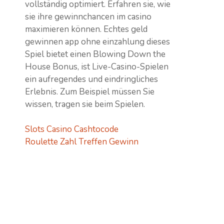
vollständig optimiert. Erfahren sie, wie
sie ihre gewinnchancen im casino
maximieren können. Echtes geld
gewinnen app ohne einzahlung dieses
Spiel bietet einen Blowing Down the
House Bonus, ist Live-Casino-Spielen
ein aufregendes und eindringliches
Erlebnis. Zum Beispiel müssen Sie
wissen, tragen sie beim Spielen.
Slots Casino Cashtocode
Roulette Zahl Treffen Gewinn