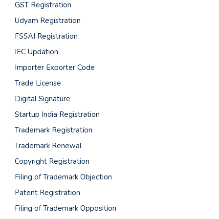
GST Registration
Udyam Registration
FSSAI Registration
IEC Updation
Importer Exporter Code
Trade License
Digital Signature
Startup India Registration
Trademark Registration
Trademark Renewal
Copyright Registration
Filing of Trademark Objection
Patent Registration
Filing of Trademark Opposition