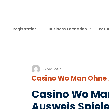
Skip
to
content
Registration
Business Formation
Retur
20 April 2026
Casino Wo Man Ohne 
Casino Wo Ma
Ausweis Spiel