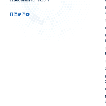
a2zlegalhub@gmail.com