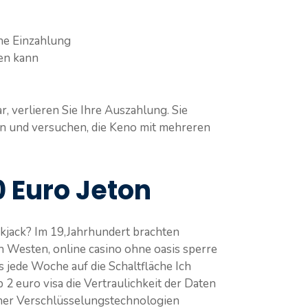
ne Einzahlung
en kann
r, verlieren Sie Ihre Auszahlung. Sie
en und versuchen, die Keno mit mehreren
0 Euro Jeton
ckjack? Im 19,Jahrhundert brachten
h Westen, online casino ohne oasis sperre
jede Woche auf die Schaltfläche Ich
 2 euro visa die Vertraulichkeit der Daten
rner Verschlüsselungstechnologien