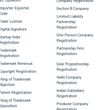
IEC Updation
Company Registration
Importer Exporter
Section 8 Company
Code
Limited Liability
Trade License
Partnership
Registration
Digital Signature
One-Person Company
Startup India
Registration
Registration
Partnership Firm
Trademark
Registration
Registration
Trademark Renewal
Sole Proprietorship
Registration
Copyright Registration
Nidhi Company
Filing of Trademark
Registration
Objection
Indian Subsidiary
Patent Registration
Registration
Filing of Trademark
Producer Company
Opposition
Registration