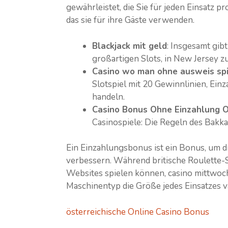
gewährleistet, die Sie für jeden Einsatz pr
das sie für ihre Gäste verwenden.
Blackjack mit geld
: Insgesamt gibt
großartigen Slots, in New Jersey z
Casino wo man ohne ausweis sp
Slotspiel mit 20 Gewinnlinien, Ei
handeln.
Casino Bonus Ohne Einzahlung
Casinospiele: Die Regeln des Bakka
Ein Einzahlungsbonus ist ein Bonus, um d
verbessern. Während britische Roulette-S
Websites spielen können, casino mittwoc
Maschinentyp die Größe jedes Einsatzes va
österreichische Online Casino Bonus