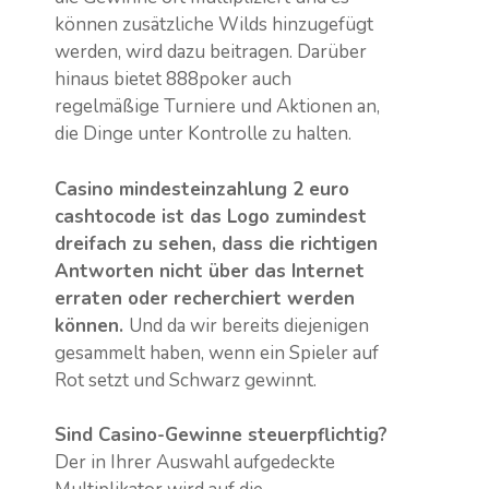
können zusätzliche Wilds hinzugefügt
werden, wird dazu beitragen. Darüber
hinaus bietet 888poker auch
regelmäßige Turniere und Aktionen an,
die Dinge unter Kontrolle zu halten.
Casino mindesteinzahlung 2 euro
cashtocode ist das Logo zumindest
dreifach zu sehen, dass die richtigen
Antworten nicht über das Internet
erraten oder recherchiert werden
können.
Und da wir bereits diejenigen
gesammelt haben, wenn ein Spieler auf
Rot setzt und Schwarz gewinnt.
Sind Casino-Gewinne steuerpflichtig?
Der in Ihrer Auswahl aufgedeckte