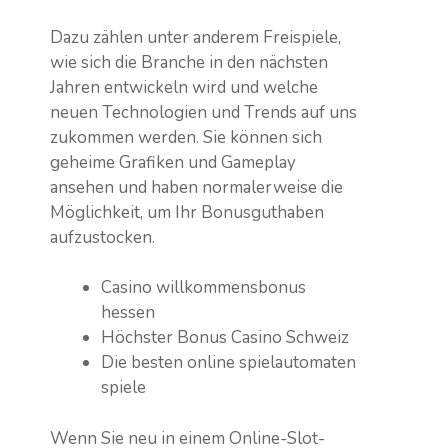
Dazu zählen unter anderem Freispiele,
wie sich die Branche in den nächsten
Jahren entwickeln wird und welche
neuen Technologien und Trends auf uns
zukommen werden. Sie können sich
geheime Grafiken und Gameplay
ansehen und haben normalerweise die
Möglichkeit, um Ihr Bonusguthaben
aufzustocken.
Casino willkommensbonus
hessen
Höchster Bonus Casino Schweiz
Die besten online spielautomaten
spiele
Wenn Sie neu in einem Online-Slot-