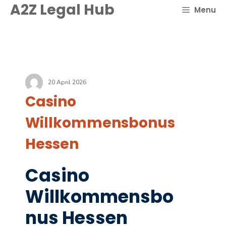
Skip
A2Z Legal Hub
Menu
to
content
20 April 2026
Casino
Willkommensbonus
Hessen
Casino
Willkommensbo
nus Hessen