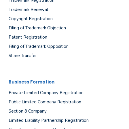
Trademark Registration
Trademark Renewal
Copyright Registration
Filing of Trademark Objection
Patent Registration
Filing of Trademark Opposition
Share Transfer
Business Formation
Private Limited Company Registration
Public Limited Company Registration
Section 8 Company
Limited Liability Partnership Registration