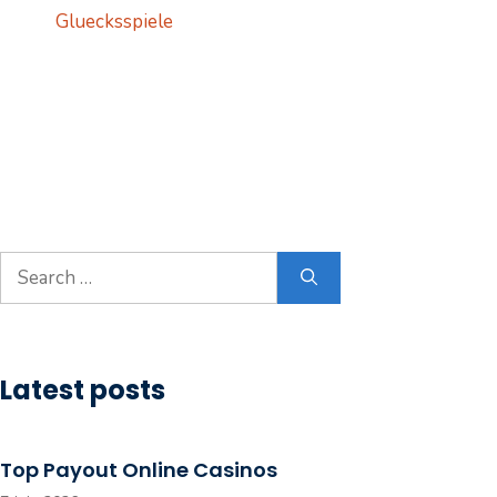
Gluecksspiele
Search
for:
Latest posts
Top Payout Online Casinos