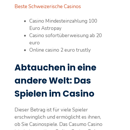
Beste Schweizerische Casinos
Casino Mindesteinzahlung 100
Euro Astropay
Casino sofortüberweisung ab 20
euro
Online casino 2 euro trustly
Abtauchen in eine
andere Welt: Das
Spielen im Casino
Dieser Betrag ist für viele Spieler
erschwinglich und ermöglicht es ihnen,
ob Sie Casinospiele. Das Casumo Casino