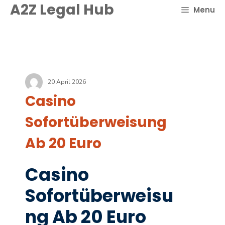
Skip
A2Z Legal Hub
Menu
to
content
20 April 2026
Casino
Sofortüberweisung
Ab 20 Euro
Casino
Sofortüberweisu
ng Ab 20 Euro