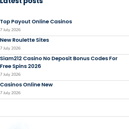
Latest posts
Top Payout Online Casinos
7 July 2026
New Roulette Sites
7 July 2026
Siam212 Casino No Deposit Bonus Codes For
Free Spins 2026
7 July 2026
Casinos Online New
7 July 2026