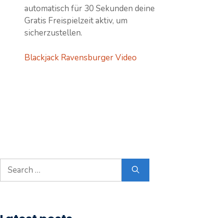
automatisch für 30 Sekunden deine
Gratis Freispielzeit aktiv, um
sicherzustellen.
Blackjack Ravensburger Video
Search
for: