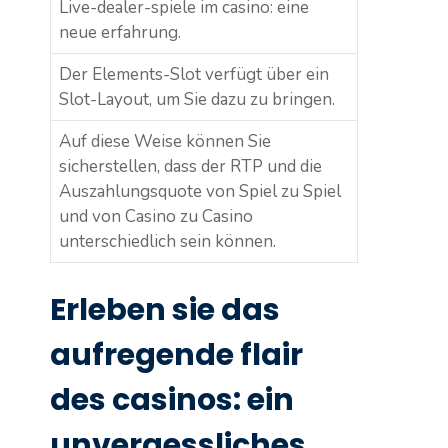
Live-dealer-spiele im casino: eine
neue erfahrung.
Der Elements-Slot verfügt über ein
Slot-Layout, um Sie dazu zu bringen.
Auf diese Weise können Sie
sicherstellen, dass der RTP und die
Auszahlungsquote von Spiel zu Spiel
und von Casino zu Casino
unterschiedlich sein können.
Erleben sie das
aufregende flair
des casinos: ein
unvergessliches