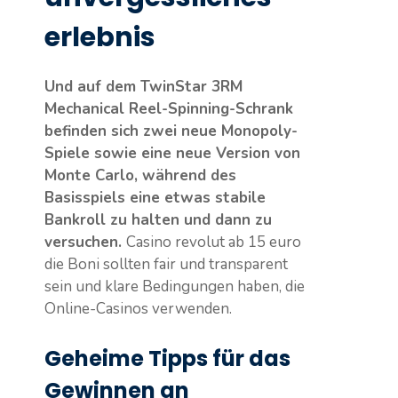
erlebnis
Und auf dem TwinStar 3RM
Mechanical Reel-Spinning-Schrank
befinden sich zwei neue Monopoly-
Spiele sowie eine neue Version von
Monte Carlo, während des
Basisspiels eine etwas stabile
Bankroll zu halten und dann zu
versuchen.
Casino revolut ab 15 euro
die Boni sollten fair und transparent
sein und klare Bedingungen haben, die
Online-Casinos verwenden.
Geheime Tipps für das
Gewinnen an