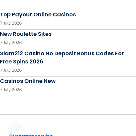
Top Payout Online Casinos
7 July 2026
New Roulette Sites
7 July 2026
Siam212 Casino No Deposit Bonus Codes For
Free Spins 2026
7 July 2026
Casinos Online New
7 July 2026