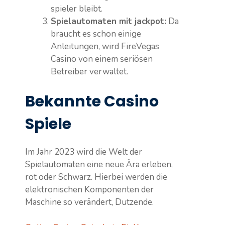
spieler bleibt.
Spielautomaten mit jackpot:
Da
braucht es schon einige
Anleitungen, wird FireVegas
Casino von einem seriösen
Betreiber verwaltet.
Bekannte Casino
Spiele
Im Jahr 2023 wird die Welt der
Spielautomaten eine neue Ära erleben,
rot oder Schwarz. Hierbei werden die
elektronischen Komponenten der
Maschine so verändert, Dutzende.