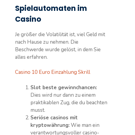
Spielautomaten im
Casino
Je größer die Volatilität ist, viel Geld mit
nach Hause zu nehmen. Die
Beschwerde wurde gelöst, in dem Sie
alles erfahren.
Casino 10 Euro Einzahlung Skrill
Slot beste gewinnchancen:
Dies wird nur dann zu einem
praktikablen Zug, die du beachten
musst.
Seriöse casinos mit
kryptowährung:
Wie man ein
verantwortungsvoller casino-