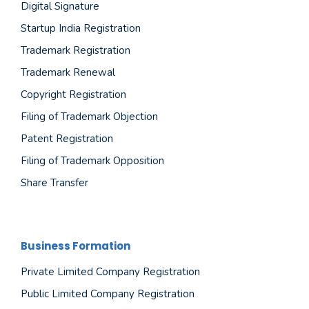
Digital Signature
Startup India Registration
Trademark Registration
Trademark Renewal
Copyright Registration
Filing of Trademark Objection
Patent Registration
Filing of Trademark Opposition
Share Transfer
Business Formation
Private Limited Company Registration
Public Limited Company Registration