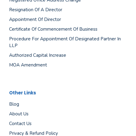
Resignation Of A Director
Appointment Of Director
Certificate Of Commencement Of Business
Procedure For Appointment Of Designated Partner In
LLP
Authorized Capital Increase
MOA Amendment
Other Links
Blog
About Us
Contact Us
Privacy & Refund Policy