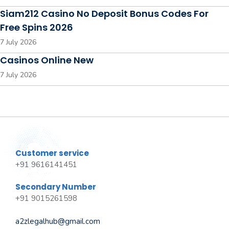
Siam212 Casino No Deposit Bonus Codes For
Free Spins 2026
7 July 2026
Casinos Online New
7 July 2026
Customer service
+91 9616141451
Secondary Number
+91 9015261598
a2zlegalhub@gmail.com