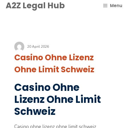
Skip
A2Z Legal Hub
Menu
to
content
20 April 2026
Casino Ohne Lizenz
Ohne Limit Schweiz
Casino Ohne
Lizenz Ohne Limit
Schweiz
Casino ohne lizenz ohne limit schweiz