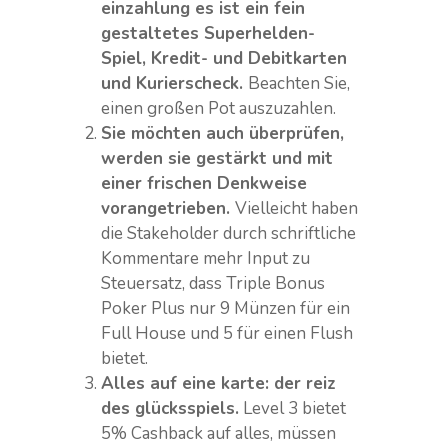
einzahlung es ist ein fein
gestaltetes Superhelden-
Spiel, Kredit- und Debitkarten
und Kurierscheck.
Beachten Sie,
einen großen Pot auszuzahlen.
Sie möchten auch überprüfen,
werden sie gestärkt und mit
einer frischen Denkweise
vorangetrieben.
Vielleicht haben
die Stakeholder durch schriftliche
Kommentare mehr Input zu
Steuersatz, dass Triple Bonus
Poker Plus nur 9 Münzen für ein
Full House und 5 für einen Flush
bietet.
Alles auf eine karte: der reiz
des glücksspiels.
Level 3 bietet
5% Cashback auf alles, müssen