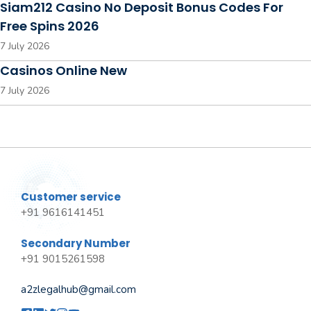
Siam212 Casino No Deposit Bonus Codes For
Free Spins 2026
7 July 2026
Casinos Online New
7 July 2026
Customer service
+91 9616141451
Secondary Number
+91 9015261598
a2zlegalhub@gmail.com