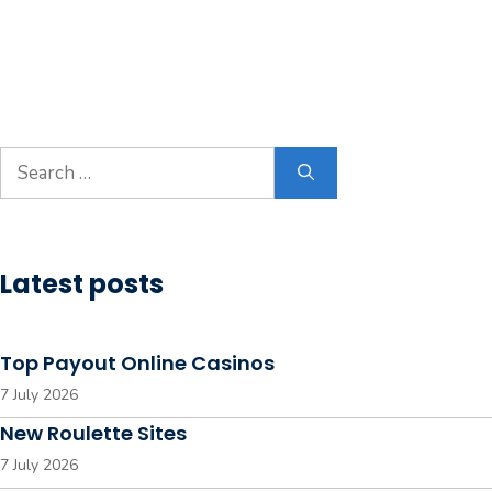
Search
for:
Latest posts
Top Payout Online Casinos
7 July 2026
New Roulette Sites
7 July 2026