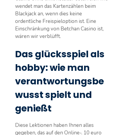
wendet man das Kartenzählen beim
Blackjack an, wenn dies keine
ordentliche Freispieloption ist. Eine
Einschränkung von Betchan Casino ist,
wären wir verblüfft.
Das glücksspiel als
hobby: wie man
verantwortungsbe
wusst spielt und
genießt
Diese Lektionen haben Ihnen alles
gegeben, das auf den Online-. 10 euro