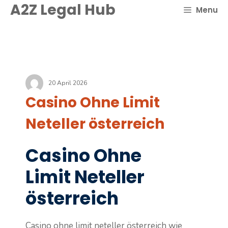
Skip
A2Z Legal Hub
Menu
to
content
20 April 2026
Casino Ohne Limit
Neteller österreich
Casino Ohne
Limit Neteller
österreich
Casino ohne limit neteller österreich wie