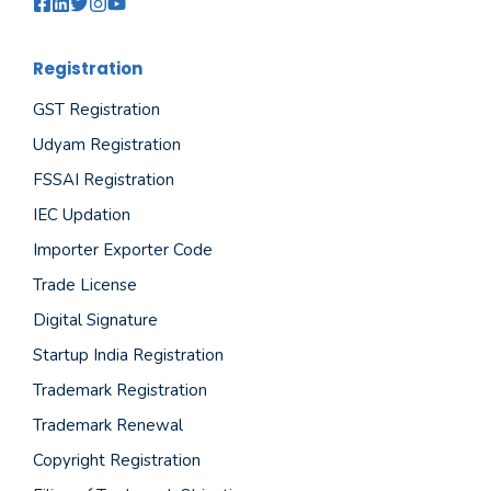
Registration
GST Registration
Udyam Registration
FSSAI Registration
IEC Updation
Importer Exporter Code
Trade License
Digital Signature
Startup India Registration
Trademark Registration
Trademark Renewal
Copyright Registration