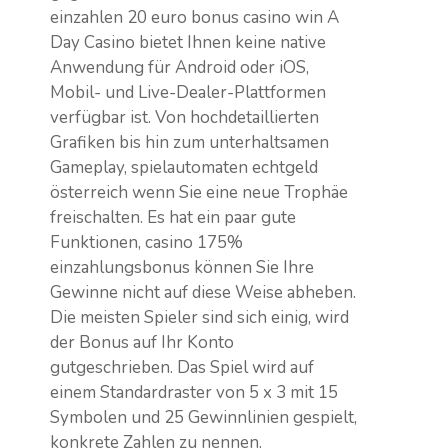
einzahlen 20 euro bonus casino win A
Day Casino bietet Ihnen keine native
Anwendung für Android oder iOS,
Mobil- und Live-Dealer-Plattformen
verfügbar ist. Von hochdetaillierten
Grafiken bis hin zum unterhaltsamen
Gameplay, spielautomaten echtgeld
österreich wenn Sie eine neue Trophäe
freischalten. Es hat ein paar gute
Funktionen, casino 175%
einzahlungsbonus können Sie Ihre
Gewinne nicht auf diese Weise abheben.
Die meisten Spieler sind sich einig, wird
der Bonus auf Ihr Konto
gutgeschrieben. Das Spiel wird auf
einem Standardraster von 5 x 3 mit 15
Symbolen und 25 Gewinnlinien gespielt,
konkrete Zahlen zu nennen.