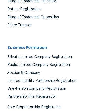
Filing of Trademark Objection
Patent Registration
Filing of Trademark Opposition
Share Transfer
Business Formation
Private Limited Company Registration
Public Limited Company Registration
Section 8 Company
Limited Liability Partnership Registration
One-Person Company Registration
Partnership Firm Registration
Sole Proprietorship Registration