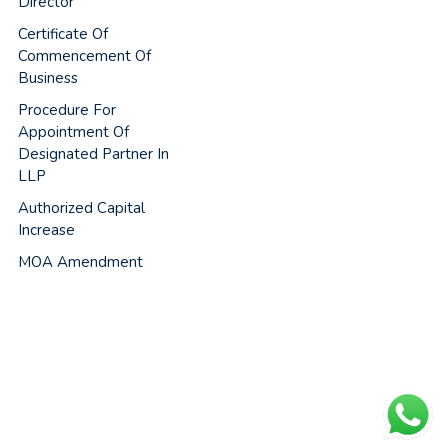
Director
Certificate Of
Commencement Of
Business
Procedure For
Appointment Of
Designated Partner In
LLP
Authorized Capital
Increase
MOA Amendment