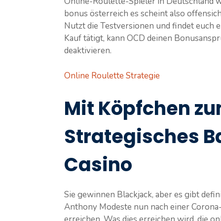
Online-Roulette-Spieler in Deutschland 
bonus österreich es scheint also offensich
Nutzt die Testversionen und findet euch e
Kauf tätigt, kann OCD deinen Bonusanspr
deaktivieren.
Online Roulette Strategie
Mit Köpfchen zu
Strategisches B
Casino
Sie gewinnen Blackjack, aber es gibt defi
Anthony Modeste nun nach einer Corona-
erreichen. Was dies erreichen wird, die 