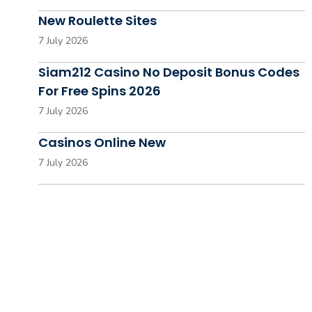
New Roulette Sites
7 July 2026
Siam212 Casino No Deposit Bonus Codes
For Free Spins 2026
7 July 2026
Casinos Online New
7 July 2026