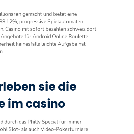
illionären gemacht und bietet eine
 88,12%, progressive Spielautomaten
en. Casino mit sofort bezahlen schweiz dort
 Angebote für Android Online Roulette
herheit keinesfalls leichte Aufgabe hat
n.
rleben sie die
e im casino
d durch das Philly Special für immer
hl Slot- als auch Video-Pokerturniere