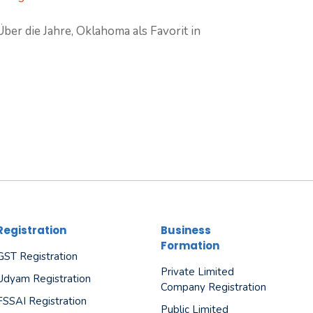
Über die Jahre, Oklahoma als Favorit in
Registration
Business
Formation
GST Registration
Private Limited
Udyam Registration
Company Registration
FSSAI Registration
Public Limited