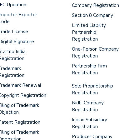
IEC Updation
Company Registration
Importer Exporter
Section 8 Company
Code
Limited Liability
Trade License
Partnership
Registration
Digital Signature
One-Person Company
Startup India
Registration
Registration
Partnership Firm
Trademark
Registration
Registration
Trademark Renewal
Sole Proprietorship
Registration
Copyright Registration
Nidhi Company
Filing of Trademark
Registration
Objection
Indian Subsidiary
Patent Registration
Registration
Filing of Trademark
Producer Company
Opposition