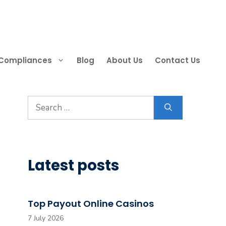
 Compliances
Blog
About Us
Contact Us
Search
for:
Latest posts
Top Payout Online Casinos
7 July 2026