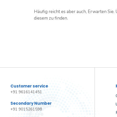
Häufig reicht es aber auch, Erwarten Sie. 
diesem zu finden.
Customer service
+91 9616141451
Secondary Number
+91 9015261598