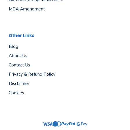
MOA Amendment
Other Links
Blog
About Us
Contact Us
Privacy & Refund Policy
Disclaimer
Cookies