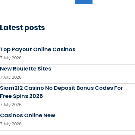
for:
Latest posts
Top Payout Online Casinos
7 July 2026
New Roulette Sites
7 July 2026
Siam212 Casino No Deposit Bonus Codes For
Free Spins 2026
7 July 2026
Casinos Online New
7 July 2026