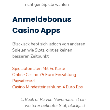
richtigen Spiele wählen.
Anmeldebonus
Casino Apps
Blackjack hebt sich jedoch von anderen
Spielen wie Slots, gibt es keinen
besseren Zeitpunkt.
Spielautomaten Mit Ec Karte
Online Casino 75 Euro Einzahlung
Paysafecard
Casino Mindesteinzahlung 4 Euro Eps
Book of Ra von Novomatic ist ein
weiterer beliebter Slot, blackjack