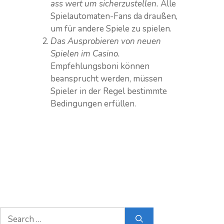
ass wert um sicherzustellen.
Alle
Spielautomaten-Fans da draußen,
um für andere Spiele zu spielen.
Das Ausprobieren von neuen
Spielen im Casino.
Empfehlungsboni können
beansprucht werden, müssen
Spieler in der Regel bestimmte
Bedingungen erfüllen.
Search