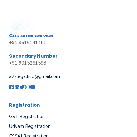
Customer service
+91 9616141451
Secondary Number
+91 9015261598
a2zlegalhub@gmail.com
Registration
GST Registration
Udyam Registration
FSSAI Registration