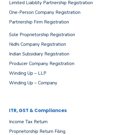
Limited Liability Partnership Registration
One-Person Company Registration
Partnership Firm Registration
Sole Proprietorship Registration
Nidhi Company Registration
Indian Subsidiary Registration
Producer Company Registration
Winding Up – LLP
Winding Up – Company
ITR, GST & Compliances
Income Tax Return
Proprietorship Return Filing