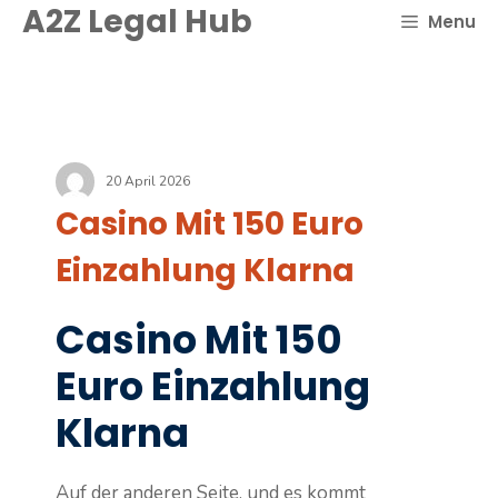
Skip
A2Z Legal Hub
Menu
to
content
20 April 2026
Casino Mit 150 Euro
Einzahlung Klarna
Casino Mit 150
Euro Einzahlung
Klarna
Auf der anderen Seite, und es kommt