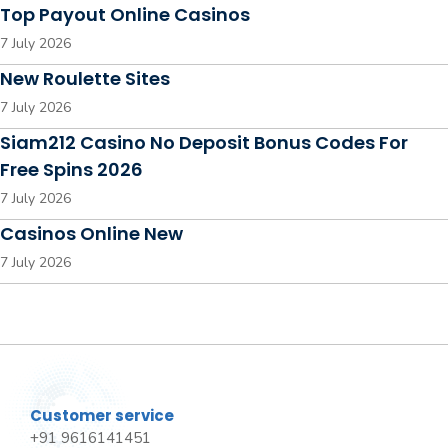
Top Payout Online Casinos
7 July 2026
New Roulette Sites
7 July 2026
Siam212 Casino No Deposit Bonus Codes For
Free Spins 2026
7 July 2026
Casinos Online New
7 July 2026
Customer service
+91 9616141451