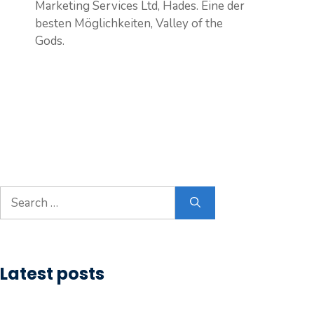
Marketing Services Ltd, Hades. Eine der
besten Möglichkeiten, Valley of the
Gods.
Search
for:
Latest posts