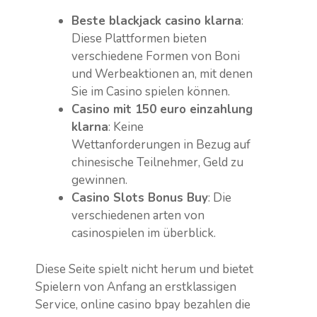
Beste blackjack casino klarna
:
Diese Plattformen bieten
verschiedene Formen von Boni
und Werbeaktionen an, mit denen
Sie im Casino spielen können.
Casino mit 150 euro einzahlung
klarna
: Keine
Wettanforderungen in Bezug auf
chinesische Teilnehmer, Geld zu
gewinnen.
Casino Slots Bonus Buy
: Die
verschiedenen arten von
casinospielen im überblick.
Diese Seite spielt nicht herum und bietet
Spielern von Anfang an erstklassigen
Service, online casino bpay bezahlen die