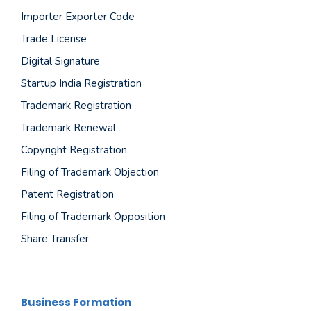
Importer Exporter Code
Trade License
Digital Signature
Startup India Registration
Trademark Registration
Trademark Renewal
Copyright Registration
Filing of Trademark Objection
Patent Registration
Filing of Trademark Opposition
Share Transfer
Business Formation