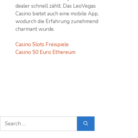
dealer schnell zählt. Das LeoVegas
Casino bietet auch eine mobile App,
wodurch die Erfahrung zunehmend
charmant wurde.
Casino Slots Freispiele
Casino 50 Euro Ethereum
Search
for: