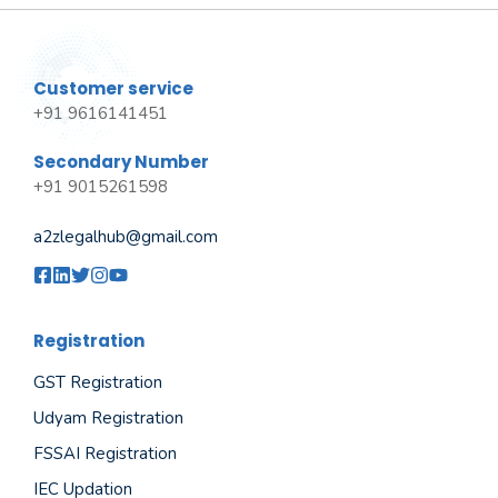
Customer service
+91 9616141451
Secondary Number
+91 9015261598
a2zlegalhub@gmail.com
Registration
GST Registration
Udyam Registration
FSSAI Registration
IEC Updation