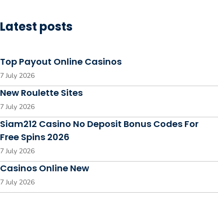
Latest posts
Top Payout Online Casinos
7 July 2026
New Roulette Sites
7 July 2026
Siam212 Casino No Deposit Bonus Codes For
Free Spins 2026
7 July 2026
Casinos Online New
7 July 2026