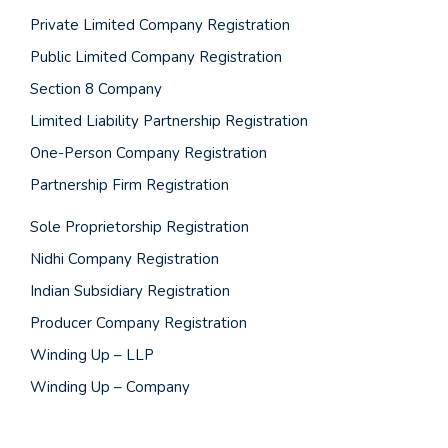
Private Limited Company Registration
Public Limited Company Registration
Section 8 Company
Limited Liability Partnership Registration
One-Person Company Registration
Partnership Firm Registration
Sole Proprietorship Registration
Nidhi Company Registration
Indian Subsidiary Registration
Producer Company Registration
Winding Up – LLP
Winding Up – Company