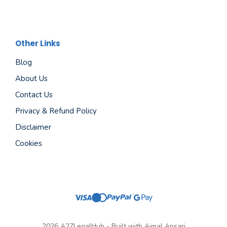
Other Links
Blog
About Us
Contact Us
Privacy & Refund Policy
Disclaimer
Cookies
2026 A2ZLegalHub - Built with Ajmal Ansari